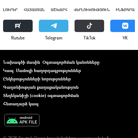
ԼՈՒՐԵՐ
ՀԱՅԱՍՏԱՆ
ԱՇԽԱՐՀ
ՎԵՐԼՈՒԾՈՒԹՅՈՒՆ
ԻՆՖՈԳՐԱՖ
Rutube
Telegram
ТikТоk
VK
Նախագծի մասին
Օգտագործման կանոնները
Կապ
Մամուլի հաղորդագրություններ
Ընկերությունների նորություններ
Գաղտնիության քաղաքականություն
Տեղեկանիշի (cookie) օգտագործման
Հետադարձ կապ
© 2026 Sputnik Բոլոր իրավունքները պաշտպանված