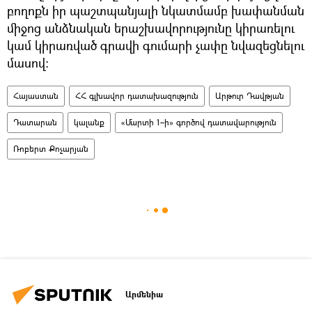
բողոքն իր պաշտպանյալի նկատմամբ խափանման
միջոց անձնական երաշխավորությունը կիրառելու
կամ կիրառված գրավի գումարի չափը նվազեցնելու
մասով:
Հայաստան
ՀՀ գլխավոր դատախազություն
Արթուր Դավթյան
Դատարան
կալանք
«Մարտի 1–ի» գործով դատավարություն
Ռոբերտ Քոչարյան
Արմենիա