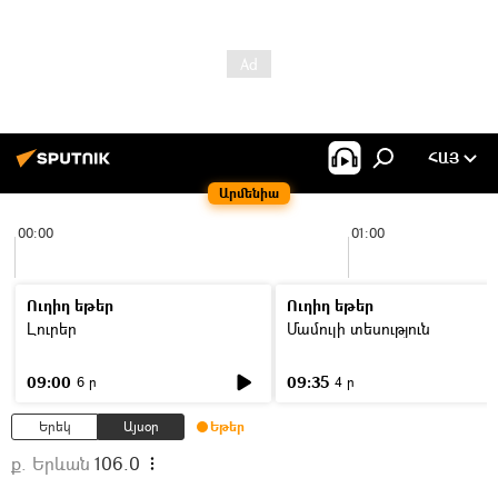
ՀԱՅ
Արմենիա
00:00
01:00
Ուղիղ եթեր
Ուղիղ եթեր
Լուրեր
Մամուլի տեսություն
09:00
09:35
6 ր
4 ր
Երեկ
Այսօր
Եթեր
ք. Երևան
106.0