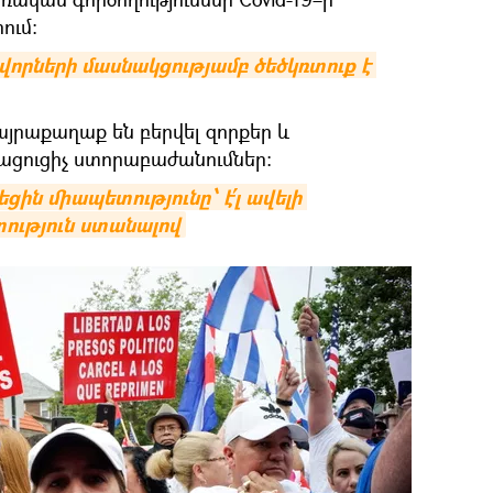
ում:
րների մասնակցությամբ ծեծկռտուք է 
այրաքաղաք են բերվել զորքեր և
րացուցիչ ստորաբաժանումներ:
ն միապետությունը՝ է՛լ ավելի 
ւթյուն ստանալով