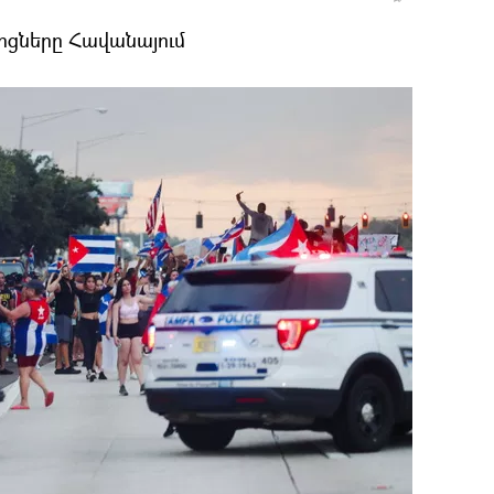
իցները Հավանայում