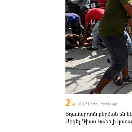
2
© AP Photo / Yamil Lage
/6
Տղամարդուն բերման են ե
Միգել Դիաս Կանելի կառա