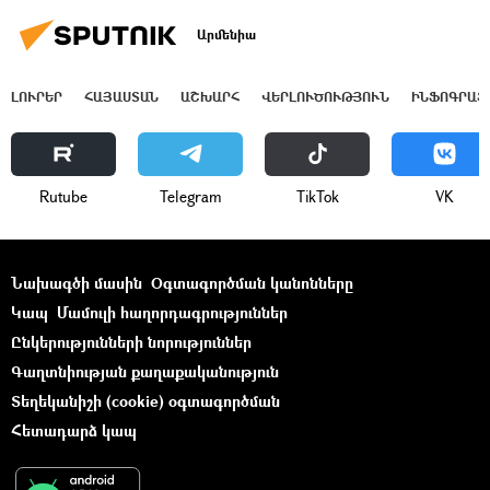
Արմենիա
ԼՈՒՐԵՐ
ՀԱՅԱՍՏԱՆ
ԱՇԽԱՐՀ
ՎԵՐԼՈՒԾՈՒԹՅՈՒՆ
ԻՆՖՈԳՐԱՖ
Rutube
Telegram
ТikТоk
VK
Նախագծի մասին
Օգտագործման կանոնները
Կապ
Մամուլի հաղորդագրություններ
Ընկերությունների նորություններ
Գաղտնիության քաղաքականություն
Տեղեկանիշի (cookie) օգտագործման
Հետադարձ կապ