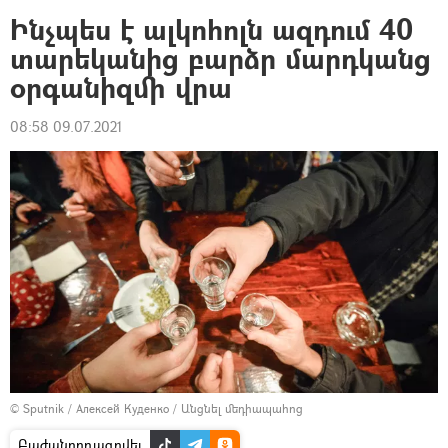
Ինչպես է ալկոհոլն ազդում 40
տարեկանից բարձր մարդկանց
օրգանիզմի վրա
08:58 09.07.2021
© Sputnik / Алексей Куденко
/
Անցնել մեդիապահոց
Բաժանորդագրվել