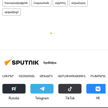
հասարակություն
Հայաստան
ալկոհոլ
տղամարդ
օրգանիզմ
Արմենիա
ԼՈՒՐԵՐ
ՀԱՅԱՍՏԱՆ
ԱՇԽԱՐՀ
ՎԵՐԼՈՒԾՈՒԹՅՈՒՆ
ԻՆՖՈԳՐԱՖ
Rutube
Telegram
ТikТоk
VK