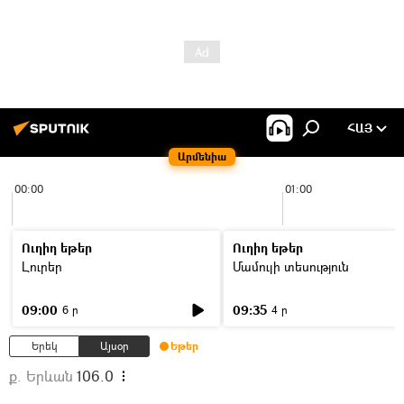
ՀԱՅ
Արմենիա
00:00
01:00
Ուղիղ եթեր
Ուղիղ եթեր
Լուրեր
Մամուլի տեսություն
09:00
09:35
6 ր
4 ր
Երեկ
Այսօր
Եթեր
ք. Երևան
106.0