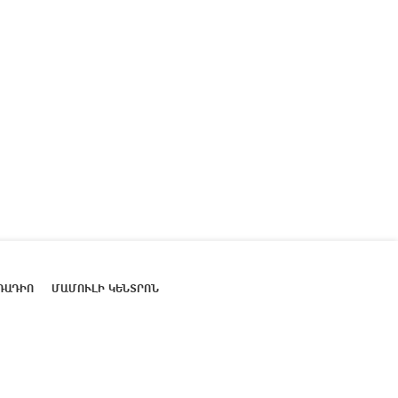
ՌԱԴԻՈ
ՄԱՄՈՒԼԻ ԿԵՆՏՐՈՆ