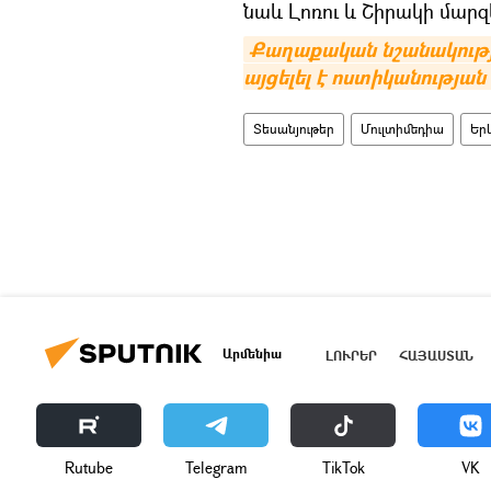
նաև Լոռու և Շիրակի մարզ
Քաղաքական նշանակությո
այցելել է ոստիկանությա
Տեսանյութեր
Մուլտիմեդիա
Եր
Արմենիա
ԼՈՒՐԵՐ
ՀԱՅԱՍՏԱՆ
Rutube
Telegram
ТikТоk
VK