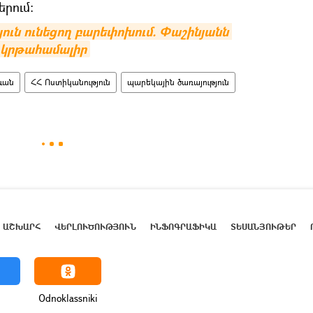
երում։
ւն ունեցող բարեփոխում. Փաշինյանն 
ն կրթահամալիր
ևան
ՀՀ Ոստիկանություն
պարեկային ծառայություն
ԱՇԽԱՐՀ
ՎԵՐԼՈՒԾՈՒԹՅՈՒՆ
ԻՆՖՈԳՐԱՖԻԿԱ
ՏԵՍԱՆՅՈՒԹԵՐ
Odnoklassniki