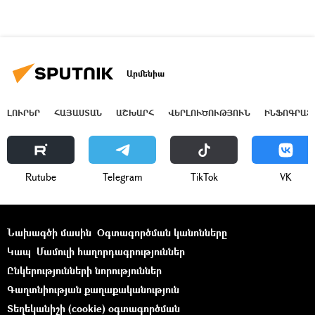
Արմենիա
ԼՈՒՐԵՐ
ՀԱՅԱՍՏԱՆ
ԱՇԽԱՐՀ
ՎԵՐԼՈՒԾՈՒԹՅՈՒՆ
ԻՆՖՈԳՐԱՖ
Rutube
Telegram
ТikТоk
VK
Նախագծի մասին
Օգտագործման կանոնները
Կապ
Մամուլի հաղորդագրություններ
Ընկերությունների նորություններ
Գաղտնիության քաղաքականություն
Տեղեկանիշի (cookie) օգտագործման