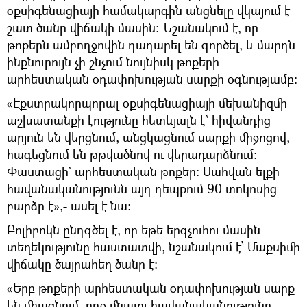
օքսիգենացիայի համակարգին անցնելը վկայում է
շատ ծանր վիճակի մասին։ Նշանակում է, որ
թոքերն ամբողջովին դադարել են գործել, և մարդն
ինքնուրույն չի շնչում նույնիսկ թոքերի
արհեստական օդափոխության սարքի օգնությամբ։
«Էքստրակորպորալ օքսիգենացիայի մեխանիզմի
աշխատանքի էությունը հետևյալն է` հիվանդից
արյուն են վերցնում, անցկացնում սարքի միջոցով,
հագեցնում են թթվածնով ու վերադարձնում։
Փաստացի` արհեստական թոքեր։ Մահվան ելքի
հավանականությունն այդ դեպքում 90 տոկոսից
բարձր է»,- ասել է նա։
Բոլիբոկն ընդգծել է, որ եթե երգչուհու մասին
տեղեկությունը հաստատվի, նշանակում է՝ Մաքսիմի
վիճակը ծայրահեղ ծանր է։
«Երբ թոքերի արհեստական օդափոխության սարք
են միացնում, ողջ մնալու հավանականությունը