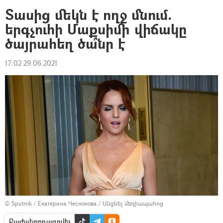
Տասից մեկն է ողջ մնում.
երգչուհի Մաքսիմի վիճակը
ծայրահեղ ծա՞նր է
17:02 29.06.2021
© Sputnik / Екатерина Чеснокова
/
Անցնել մեդիապահոց
Բաժանորդագրվել