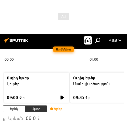
ՀԱՅ
Արմենիա
00:00
01:00
Ուղիղ եթեր
Ուղիղ եթեր
Լուրեր
Մամուլի տեսություն
09:00
09:35
6 ր
4 ր
Երեկ
Այսօր
Եթեր
ք. Երևան
106.0