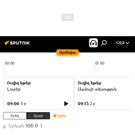
ՀԱՅ
Արմենիա
00:00
01:00
Ուղիղ եթեր
Ուղիղ եթեր
Լուրեր
Մամուլի տեսություն
09:00
09:15
5 ր
2 ր
Երեկ
Այսօր
Եթեր
ք. Երևան
106.0