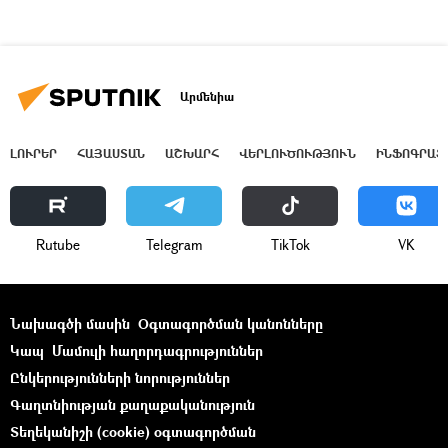
Արմենիա
ԼՈՒՐԵՐ
ՀԱՅԱՍՏԱՆ
ԱՇԽԱՐՀ
ՎԵՐԼՈՒԾՈՒԹՅՈՒՆ
ԻՆՖՈԳՐԱՖ
Rutube
Telegram
ТikТоk
VK
Նախագծի մասին
Օգտագործման կանոնները
Կապ
Մամուլի հաղորդագրություններ
Ընկերությունների նորություններ
Գաղտնիության քաղաքականություն
Տեղեկանիշի (cookie) օգտագործման