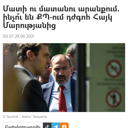
Մատի ու մատանու արանքում.
ինչո՞ւ են ՔՊ-ում դժգոհ Հայկ
Մարությանից
00:07 29.06.2021
© Sputnik / Asatur Yesayants
Բաժանորդագրվել