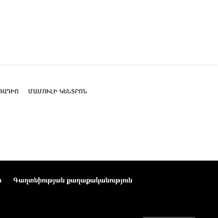
ՌԱԴԻՈ
ՄԱՄՈՒԼԻ ԿԵՆՏՐՈՆ
ր
Գաղտնիության քաղաքականություն