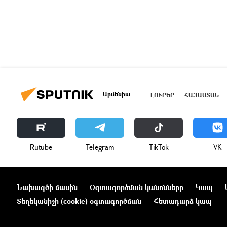
Արմենիա
ԼՈՒՐԵՐ
ՀԱՅԱՍՏԱՆ
Rutube
Telegram
ТikТоk
VK
Նախագծի մասին
Օգտագործման կանոնները
Կապ
Տեղեկանիշի (cookie) օգտագործման
Հետադարձ կապ