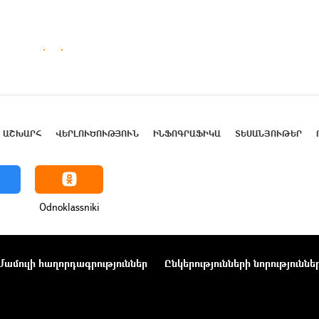
ԱՇԽԱՐՀ
ՎԵՐԼՈՒԾՈՒԹՅՈՒՆ
ԻՆՖՈԳՐԱՖԻԿԱ
ՏԵՍԱՆՅՈՒԹԵՐ
Odnoklassniki
Մամուլի հաղորդագրություններ
Ընկերությունների նորություննե