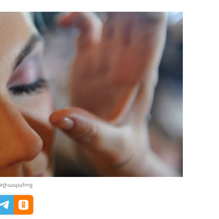
մեդիապահոց