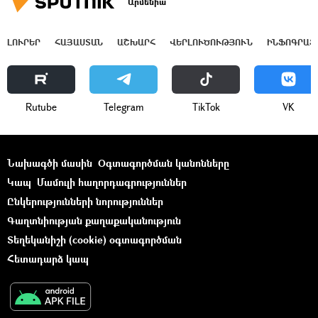
Արմենիա
ԼՈՒՐԵՐ
ՀԱՅԱՍՏԱՆ
ԱՇԽԱՐՀ
ՎԵՐԼՈՒԾՈՒԹՅՈՒՆ
ԻՆՖՈԳՐԱՖ
Rutube
Telegram
ТikТоk
VK
Նախագծի մասին
Օգտագործման կանոնները
Կապ
Մամուլի հաղորդագրություններ
Ընկերությունների նորություններ
Գաղտնիության քաղաքականություն
Տեղեկանիշի (cookie) օգտագործման
Հետադարձ կապ