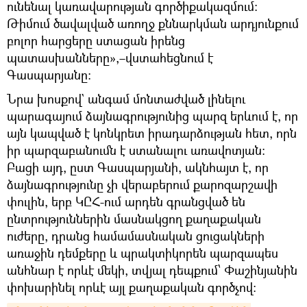
ունենալ կառավարության գործիքակազմում:
Թիմում ծավալված առողջ քննարկման արդյունքում
բոլոր հարցերը ստացան իրենց
պատասխանները»,–վստահեցնում է
Գասպարյանը։
Նրա խոսքով` անգամ մոնտաժված լինելու
պարագայում ձայնագրությունից պարզ երևում է, որ
այն կապված է կոնկրետ իրադարձության հետ, որն
իր պարզաբանումն է ստանալու առավոտյան:
Բացի այդ, ըստ Գասպարյանի, ակնհայտ է, որ
ձայնագրությունը չի վերաբերում քարոզարշավի
փուլին, երբ ԿԸՀ-ում արդեն գրանցված են
ընտրություններին մասնակցող քաղաքական
ուժերը, դրանց համամասնական ցուցակների
առաջին դեմքերը և պրակտիկորեն պարզապես
անհնար է որևէ մեկի, տվյալ դեպքում՝ Փաշինյանին
փոխարինել որևէ այլ քաղաքական գործչով: