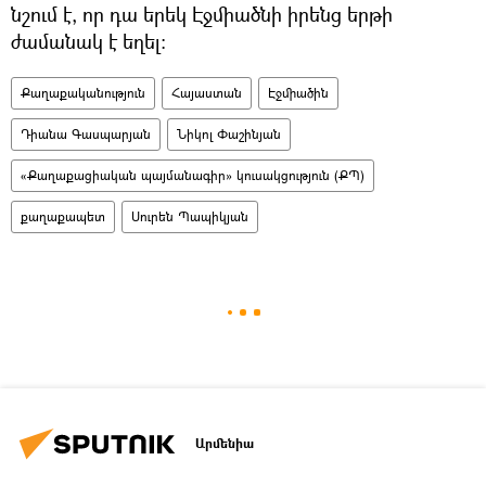
նշում է, որ դա երեկ Էջմիածնի իրենց երթի
ժամանակ է եղել։
Քաղաքականություն
Հայաստան
Էջմիածին
Դիանա Գասպարյան
Նիկոլ Փաշինյան
«Քաղաքացիական պայմանագիր» կուսակցություն (ՔՊ)
քաղաքապետ
Սուրեն Պապիկյան
Արմենիա