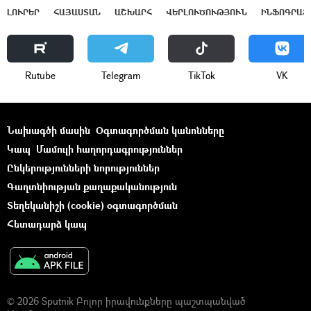
ԼՈՒՐԵՐ
ՀԱՅԱՍՏԱՆ
ԱՇԽԱՐՀ
ՎԵՐԼՈՒԾՈՒԹՅՈՒՆ
ԻՆՖՈԳՐԱՖ
Rutube
Telegram
ТikТоk
VK
Նախագծի մասին
Օգտագործման կանոնները
Կապ
Մամուլի հաղորդագրություններ
Ընկերությունների նորություններ
Գաղտնիության քաղաքականություն
Տեղեկանիշի (cookie) օգտագործման
Հետադարձ կապ
© 2026 Sputnik Բոլոր իրավունքները պաշտպանված