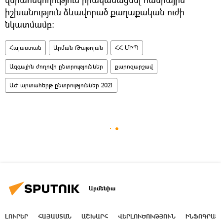
իշխանություն ձևավորած քաղաքական ուժի
նկատմամբ:
Հայաստան
Արման Թաթոյան
ՀՀ ՄԻՊ
Ազգային ժողովի ընտրություններ
քարոզարշավ
ԱԺ արտահերթ ընտրություններ 2021
Արմենիա
ԼՈՒՐԵՐ
ՀԱՅԱՍՏԱՆ
ԱՇԽԱՐՀ
ՎԵՐԼՈՒԾՈՒԹՅՈՒՆ
ԻՆՖՈԳՐԱՖ