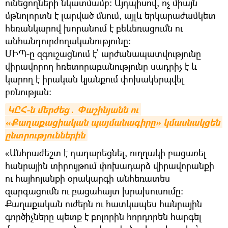
ունեցողների նկատմամբ։ Այդպիսով, ոչ միայն
մթնոլորտն է լարված մնում, այլև երկարաժամկետ
հեռանկարով խորանում է բեևեռացումն ու
անհանդուրժողականությունը:
ՄԻՊ-ը զգուշացնում է՝ արժանապատվությունը
վիրավորող հռետորաբանությունը սադրիչ է և
կարող է իրական կյանքում փոխակերպվել
բռնության:
ԿԸՀ-ն մերժեց․ Փաշինյանն ու 
«Քաղաքացիական պայմանագիրը» կմասնակցեն 
ընտրություններին
«Անհրաժեշտ է դադարեցնել, ուղղակի բացառել
հանրային տիրույթում փոխադարձ վիրավորանքի
ու հայհոյանքի օրակարգի անհեռատես
զարգացումն ու բացահայտ խրախուսումը:
Քաղաքական ուժերն ու հատկապես հանրային
գործիչները պետք է բոլորին հորդորեն հարգել