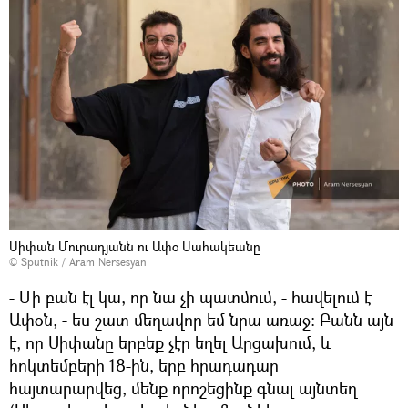
Սիփան Մուրադյանն ու Ափօ Սահակեանը
© Sputnik / Aram Nersesyan
- Մի բան էլ կա, որ նա չի պատմում, - հավելում է
Ափօն, - ես շատ մեղավոր եմ նրա առաջ։ Բանն այն
է, որ Սիփանը երբեք չէր եղել Արցախում, և
հոկտեմբերի 18-ին, երբ հրադադար
հայտարարվեց, մենք որոշեցինք գնալ այնտեղ