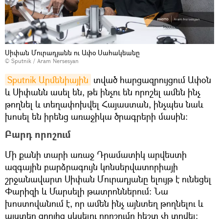
Սիփան Մուրադյանն ու Ափօ Սահակեանը
© Sputnik / Aram Nersesyan
Sputnik Արմենիային
տված հարցազրույցում Ափօն
և Սիփանն ասել են, թե ինչու են որոշել ամեն ինչ
թողնել և տեղափոխվել Հայաստան, ինչպես նաև
խոսել են իրենց առաջիկա ծրագրերի մասին։
Բարդ որոշում
Մի քանի տարի առաջ Դրամատիկ արվեստի
ազգային բարձրագույն կոնսերվատորիայի
շրջանավարտ Սիփան Մուրադյանը ելույթ է ունեցել
Փարիզի և Մարսելի թատրոններում։ Նա
խոստովանում է, որ ամեն ինչ այնտեղ թողնելու և
այստեղ զրոյից սկսելու որոշումը հեշտ չի տրվել։