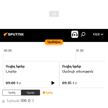
ՀԱՅ
Արմենիա
00:00
01:00
Ուղիղ եթեր
Ուղիղ եթեր
Լուրեր
Մամուլի տեսություն
09:00
09:35
6 ր
4 ր
Երեկ
Այսօր
Եթեր
ք. Երևան
106.0