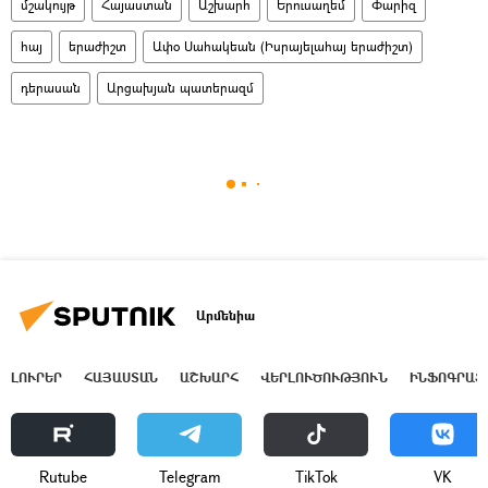
մշակույթ
Հայաստան
Աշխարհ
Երուսաղեմ
Փարիզ
հայ
երաժիշտ
Ափօ Սահակեան (Իսրայելահայ երաժիշտ)
դերասան
Արցախյան պատերազմ
Արմենիա
ԼՈՒՐԵՐ
ՀԱՅԱՍՏԱՆ
ԱՇԽԱՐՀ
ՎԵՐԼՈՒԾՈՒԹՅՈՒՆ
ԻՆՖՈԳՐԱՖ
Rutube
Telegram
ТikТоk
VK