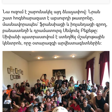
Նա ուզում է շարունակել այդ ձևաչափով։ Նրան
շատ հոգեհարազատ է աբսուրդի թատրոնը,
մասնավորապես` ֆրանսիացի և իռլանդացի գրող,
բանաստեղծ և դրամատուրգ Սեմյուել Բեքեթը։
Սիփանի պատրաստվում է ստեղծել մշակութային
կենտրոն, որը օտարազգի արվեստագետներին: