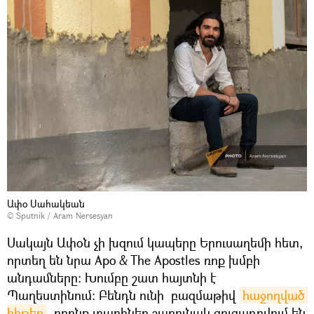
Ափօ Սահակեան
© Sputnik / Aram Nersesyan
Սակայն Ափօն չի խզում կապերը Երուսաղեմի հետ,
որտեղ են նրա Apo & The Apostles ռոք խմբի
անդամները։ Խումբը շատ հայտնի է
Պաղեստինում։ Բենդն ունի բազմաթիվ
հաջողված 
հիթեր
, որոնք տարիներ շարունակ ցուցադրվում են