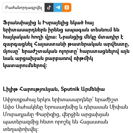
Բաժանորդագրվել
Ֆրանսիայից և Իսրայելից եկած հայ
երիտասարդներն իրենց ապագան տեսնում են
հայկական հողի վրա։ Նրանցից մեկը մտադիր է
զարգացնել Հայաստանի թատերական արվեստը,
մյուսը՝ երաժշտական ոլորտը` հարստացնելով այն
նաև արցախյան բարբառով ռիթմիկ
կատարումներով։
Լիլիթ Հարությունյան, Sputnik Արմենիա
Սփյուռքահայ երկու երիտասարդներ՝ երաժիշտ
Ափօ Սահակենը Երուսաղեմից և դերասան Սիփան
Մուրադյանը Փարիզից, վերջին արցախյան
պատերազմից հետո որոշել են Հայաստան
տեղափոխվել։