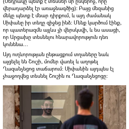
(Սեդրակը պետք է տեսներ մի ընկերոջ, որը
վերադարձել էր առաջնագծից)։ Բայց մեզանից
մեկը պետք է մնար դիրքում, և այդ ժամանակ
Սիփանը իր տեղը զիջեց ինձ։ Մենք կարծում էինք,
որ պատերազմն այլևս չի վերսկսվի, և ես ասացի,
որ Արցախը տեսնելու հնարավորություն դեռ
կունենա…
Այդ ուղևորության ընթացքում տղաները նաև
այցելել են Շուշի, մոմեր վառել և աղոթել
Ղազանչեցոց տաճարում: Սիփանին այդպես էլ
չհաջողվեց տեսնել Շուշին ու Ղազանչեցոցը։