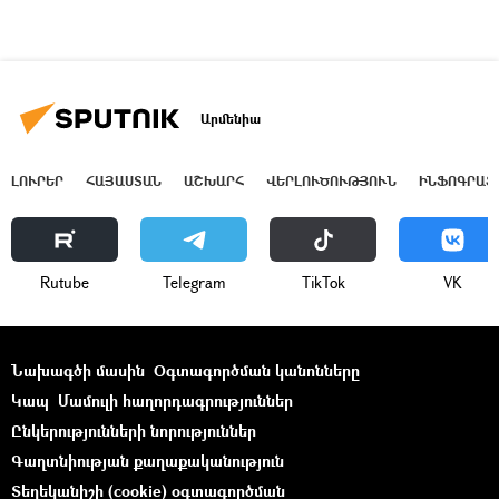
Արմենիա
ԼՈՒՐԵՐ
ՀԱՅԱՍՏԱՆ
ԱՇԽԱՐՀ
ՎԵՐԼՈՒԾՈՒԹՅՈՒՆ
ԻՆՖՈԳՐԱՖ
Rutube
Telegram
ТikТоk
VK
Նախագծի մասին
Օգտագործման կանոնները
Կապ
Մամուլի հաղորդագրություններ
Ընկերությունների նորություններ
Գաղտնիության քաղաքականություն
Տեղեկանիշի (cookie) օգտագործման