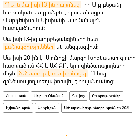
ՊՆ–ն մայիսի 13-ին հայտնեց
, որ Ադրբեջանը
հերթական սադրանքն է իրականացրել
Վարդենիսի և Սիսիանի սահմանային
հատվածներում։
Մայիսի 13-ից ադրբեջանցիների հետ
բանակցություններ
են անցկացվում։
Մայիսի 20-ին էլ Սյունիքի մարզի Խոզնավար գյուղի
հատվածում ՀՀ և ԱՀ ԶՈւ-երի զինծառայողների
միջև
ծեծկռտուք է տեղի ունեցել
։ 11 հայ
զինծառայող տեղափոխվել է հիվանդանոց։
Հայաստան
Սեյրան Օհանյան
Տավուշ
Ընտրություններ
Իշխանություն
Ադրբեջան
ԱԺ արտահերթ ընտրություններ 2021