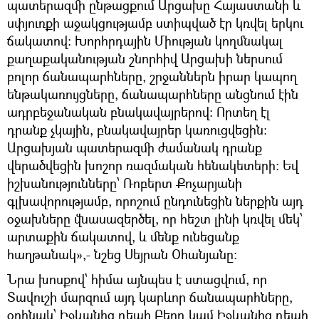
պատերազմի ընթացքում Արցախը Հայաստանի և
սփյուռքի աջակցությամբ ստիպված էր կռվել երկու
ճակատով։ Խորհրդային Միության կողմնակալ
քաղաքականության շնորհիվ Արցախի ներսում
բոլոր ճանապարհները, շրջաններն իրար կապող
ենթակառույցները, ճանապարհները անցնում էին
ադրբեջանական բնակավայրերով։ Որտեղ էլ
դրանք չկային, բնակավայրեր կառուցվեցին։
Արցախյան պատերազմի ժամանակ դրանք
վերածվեցին խոշոր ռազմական հենակետերի։ Եվ
իշխանությունները՝ Ռոբերտ Քոչարյանի
գլխավորությամբ, որոշում ընդունեցին ներքին այդ
օջախները վնասազերծել, որ հեշտ լինի կռվել մեկ՝
արտաքին ճակատով, և մենք ունեցանք
հաղթանակ»,- նշեց Սեյրան Օհանյանը։
Նրա խոսքով՝ հիմա այնպես է ստացվում, որ
Տավուշի մարզում այդ կարևոր ճանապարհները,
օրինակ՝ Իջևանից դեպի Բերդ կամ Իջևանից դեպի