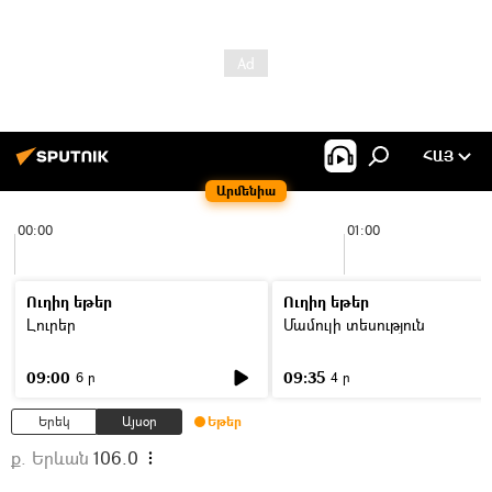
ՀԱՅ
Արմենիա
00:00
01:00
Ուղիղ եթեր
Ուղիղ եթեր
Լուրեր
Մամուլի տեսություն
09:00
09:35
6 ր
4 ր
Երեկ
Այսօր
Եթեր
ք. Երևան
106.0