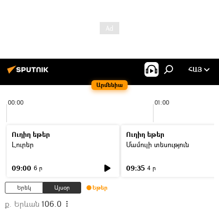
ՀԱՅ
Արմենիա
00:00
01:00
Ուղիղ եթեր
Ուղիղ եթեր
Լուրեր
Մամուլի տեսություն
09:00
09:35
6 ր
4 ր
Երեկ
Այսօր
Եթեր
ք. Երևան
106.0