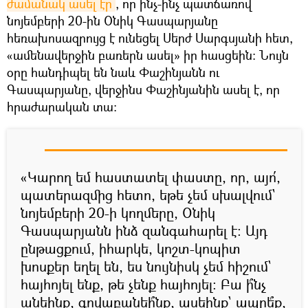
ժամանակ ասել էր
, որ ինչ-ինչ պատճառով
նոյեմբերի 20-ին Օնիկ Գասպարյանը
հեռախոսազրույց է ունեցել Սերժ Սարգսյանի հետ,
«ամենավերջին բառերն ասել» իր հասցեին։ Նույն
օրը հանդիպել են նաև Փաշինյանն ու
Գասպարյանը, վերջինս Փաշինյանին ասել է, որ
հրաժարական տա։
«Կարող եմ հաստատել փաստը, որ, այո՛,
պատերազմից հետո, եթե չեմ սխալվում`
նոյեմբերի 20-ի կողմերը, Օնիկ
Գասպարյանն ինձ զանգահարել է: Այդ
ընթացքում, իհարկե, կոշտ-կոպիտ
խոսքեր եղել են, ես նույնիսկ չեմ հիշում`
հայհոյել ենք, թե չենք հայհոյել։ Բա ի՞նչ
անեինք, գովաբանեի՞նք, ասեինք` ապրե՞ք,