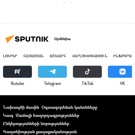
Արմենիա
ԼՈՒՐԵՐ
ՀԱՅԱՍՏԱՆ
ԱՇԽԱՐՀ
ՎԵՐԼՈՒԾՈՒԹՅՈՒՆ
ԻՆՖՈԳՐԱՖ
Rutube
Telegram
ТikТоk
VK
Նախագծի մասին
Օգտագործման կանոնները
Կապ
Մամուլի հաղորդագրություններ
Ընկերությունների նորություններ
Գաղտնիության քաղաքականություն