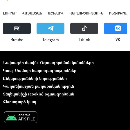
ԼՈՒՐԵՐ
ՀԱՅԱՍՏԱՆ
ԱՇԽԱՐՀ
ՎԵՐԼՈՒԾՈՒԹՅՈՒՆ
ԻՆՖՈԳՐԱՖ
Rutube
Telegram
ТikТоk
VK
Նախագծի մասին
Օգտագործման կանոնները
Կապ
Մամուլի հաղորդագրություններ
Ընկերությունների նորություններ
Գաղտնիության քաղաքականություն
Տեղեկանիշի (cookie) օգտագործման
Հետադարձ կապ