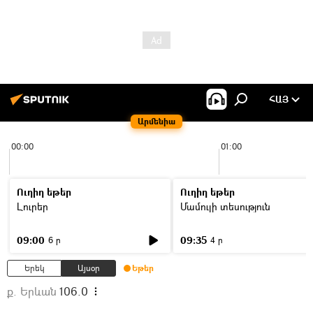
ՀԱՅ
Արմենիա
00:00
01:00
Ուղիղ եթեր
Ուղիղ եթեր
Լուրեր
Մամուլի տեսություն
09:00
09:35
6 ր
4 ր
Երեկ
Այսօր
Եթեր
ք. Երևան
106.0