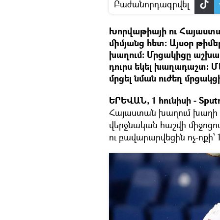
Բաժանորդագրվել
Խորվաթիայի ու Հայաստան
միմյանց հետ։ Այսօր թիմ
խաղում։ Մրցակիցը աշխա
դուրս եկել խաղադաշտ։ 
մրցել նման ուժեղ մրցակց
ԵՐԵՎԱՆ, 1 հունիսի - Spu
Հայաստան խաղում խաղի 
վերջնական հաշվի միջոցո
ու բավարարվեցին ոչ-ոքի՝ 1