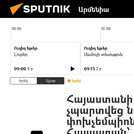
Արմենիա
00:00
01:00
Ուղիղ եթեր
Ուղիղ եթեր
Լուրեր
Մամուլի տեսություն
09:00
09:15
5 ր
2 ր
Երեկ
Այսօր
Եթեր
Հայաստանի
չպարտվեց 
փոխչեմպիոն
Հայաստան՝ 