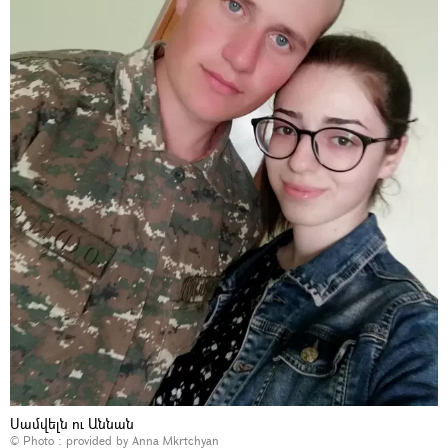
Սամվելն ու Աննան
© Photo : provided by Anna Mkrtchyan