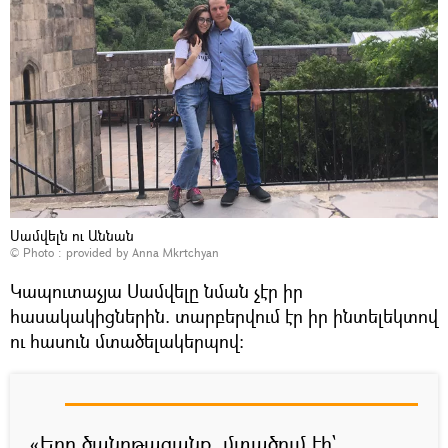
Սամվելն ու Աննան
© Photo : provided by Anna Mkrtchyan
Կապուտաչյա Սամվելը նման չէր իր
հասակակիցներին. տարբերվում էր իր ինտելեկտով
ու հասուն մտածելակերպով։
«Երբ ծանոթացանք, մտածում էի`