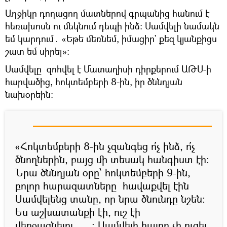
Աղջիկը դողացող մատներով գրպանից հանում է
հեռախոսն ու մեկնում դեպի ինձ։ Սամվելի նամակն
եմ կարդում․ «Եթե մեռնեմ, իմացիր` քեզ կյանքիցս
շատ եմ սիրել»։
Սամվելը զոհվել է Մատաղիսի դիրքերում ԱԹՍ-ի
հարվածից, հոկտեմբերի 8-ին, իր ծննդյան
նախօրեին։
«Հոկտեմբերի 8-ին չզանգեց ո՛չ ինձ, ո՛չ
ծնողներին, բայց մի տեսակ հանգիստ էի։
Նրա ծննդյան օրը՝ հոկտեմբերի 9-ին,
բոլոր հարազատները հավաքվել էին
Սամվելենց տանը, որ նրա ծնունդը նշեն։
Ես աշխատանքի էի, ուշ էի
վերջացնելու․․․։ Սամվելի հայրը չի ուզել