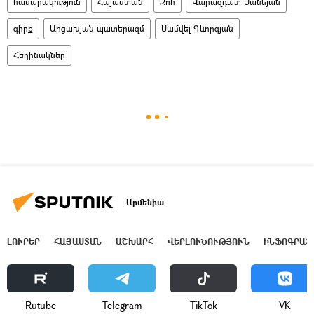
հասարակություն
Հայաստան
Զոհ
Վարազդատ Սանեյան
գիրք
Արցախյան պատերազմ
Սամվել Գևորգյան
Հեղինակներ
Արմենիա
ԼՈՒՐԵՐ
ՀԱՅԱՍՏԱՆ
ԱՇԽԱՐՀ
ՎԵՐԼՈՒԾՈՒԹՅՈՒՆ
ԻՆՖՈԳՐԱՖ
Rutube
Telegram
ТikТоk
VK