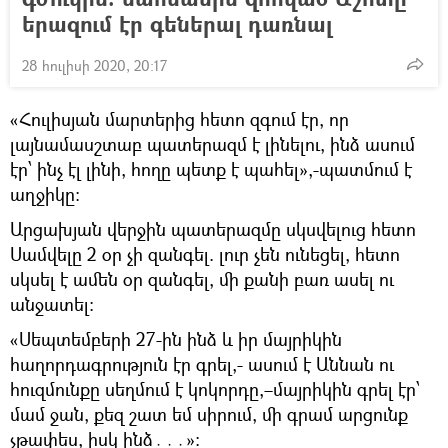
երազում էր գեներալ դառնալ
28 հուլիսի 2020, 20:17
«Հուլիսյան մարտերից հետո զգում էր, որ
լայնամասշտաբ պատերազմ է լինելու, ինձ ասում
էր՝ ինչ էլ լինի, հողը պետք է պահել»,-պատմում է
աղջիկը։
Արցախյան վերջին պատերազմը սկսվելուց հետո
Սամվելը 2 օր չի զանգել. լուր չեն ունեցել, հետո
սկսել է ամեն օր զանգել, մի քանի բառ ասել ու
անջատել։
«Սեպտեմբերի 27-ին ինձ և իր մայրիկին
հաղորդագրություն էր գրել,- ասում է Աննան ու
հուզմունքը սեղմում է կոկորդը,–մայրիկին գրել էր՝
մամ ջան, քեզ շատ եմ սիրում, մի գրամ արցունք
չթափես, իսկ ինձ․․․»։