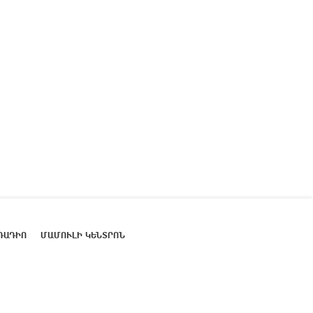
ՌԱԴԻՈ
ՄԱՄՈՒԼԻ ԿԵՆՏՐՈՆ