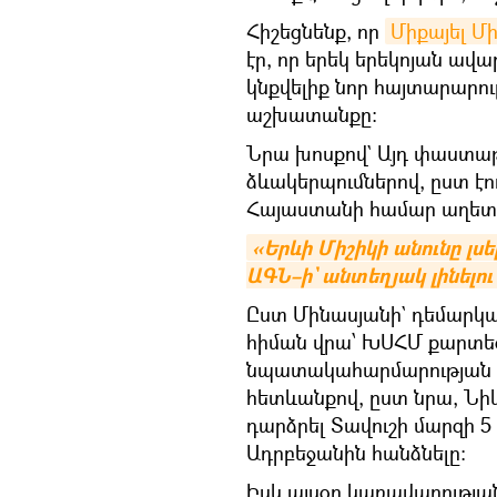
Հիշեցնենք, որ
Միքայել Մ
էր, որ երեկ երեկոյան ավ
կնքվելիք նոր հայտարար
աշխատանքը։
Նրա խոսքով` Այդ փաստաթ
ձևակերպումներով, ըստ էո
Հայաստանի համար աղետա
«Երևի Միշիկի անունը լսե
ԱԳՆ–ի` անտեղյակ լինելու
Ըստ Մինասյանի` դեմարկաց
հիման վրա՝ ԽՍՀՄ քարտ
նպատակահարմարության և
հետևանքով, ըստ նրա, Նի
դարձրել Տավուշի մարզի 5 
Ադրբեջանին հանձնելը։
Իսկ այսօր կառավարությա