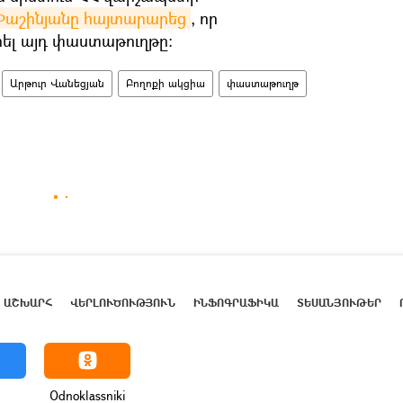
Փաշինյանը հայտարարեց
, որ
ել այդ փաստաթուղթը։
Արթուր Վանեցյան
Բողոքի ակցիա
փաստաթուղթ
ԱՇԽԱՐՀ
ՎԵՐԼՈՒԾՈՒԹՅՈՒՆ
ԻՆՖՈԳՐԱՖԻԿԱ
ՏԵՍԱՆՅՈՒԹԵՐ
Odnoklassniki