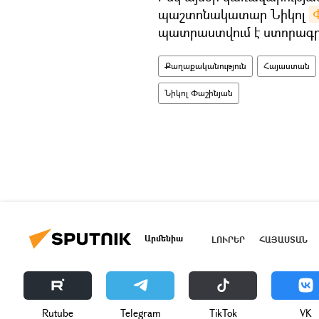
պաշտոնակատար Նիկոլ
պատրաստվում է ստորագր
Քաղաքականություն
Հայաստան
Նիկոլ Փաշինյան
Արմենիա
ԼՈՒՐԵՐ
ՀԱՅԱՍՏԱՆ
Rutube
Telegram
ТikТоk
VK