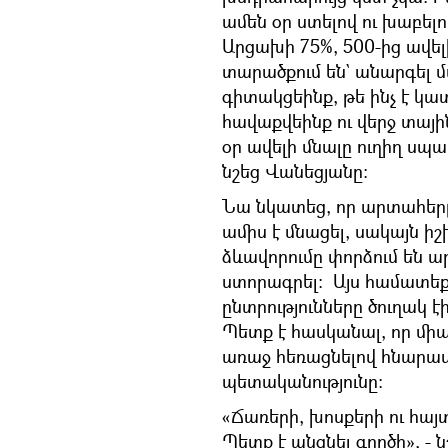
ամեն օր ստելով ու խաբելո
Արցախի 75%, 500-ից ավե
տարածքում են` անարգել մտ
գիտակցեինք, թե ինչ է կատ
հավաքվեինք ու վերջ տայի
օր ավելի մնալը ուղիղ սպ
նշեց Վանեցյանը։
Նա նկատեց, որ արտահեր
ամիս է մնացել, սակայն ի
ձևավորումը փորձում են 
ստորագրել։ Այս համատեք
ընտրությունները ծուղակ է
Պետք է հասկանալ, որ միա
առաջ հեռացնելով հնարավ
պետականությունը։
«Ճառերի, խոսքերի ու հայ
Պետք է անցնել գործի», - ն