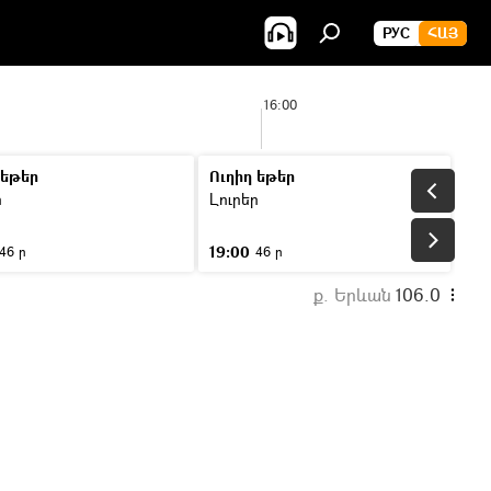
РУС
ՀԱՅ
16:00
 եթեր
Ուղիղ եթեր
ր
Լուրեր
19:00
46 ր
46 ր
ք. Երևան
106.0