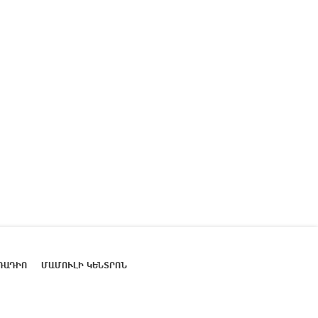
ՌԱԴԻՈ
ՄԱՄՈՒԼԻ ԿԵՆՏՐՈՆ