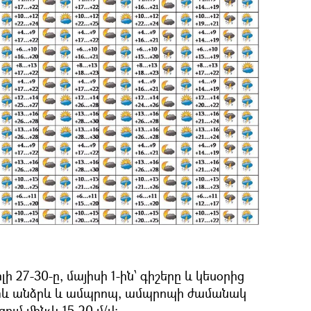
 27-30-ը, մայիսի 1-ին՝ գիշերը և կեսօրից
տև անձրև և ամպրոպ, ամպրոպի ժամանակ
ւմ մինչև 15-20 մ/վ: