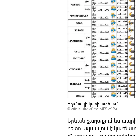
Եղանակի կանխատեսում
©
official site of the MES of RA
Երևան քաղաքում ևս ապրիլի
հետո սպասվում է կարճա
հնարավոր է քամու ուժգնացո