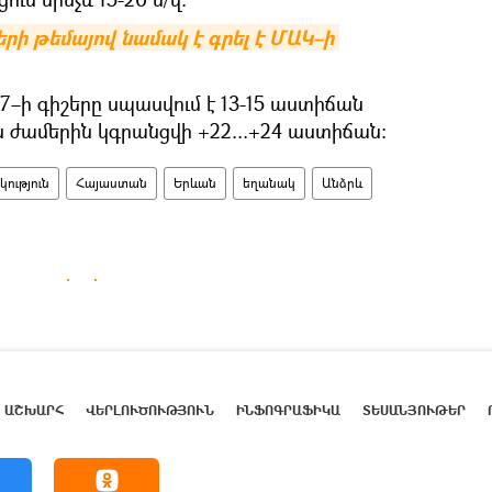
րի թեմայով նամակ է գրել է ՄԱԿ–ի 
–ի գիշերը սպասվում է 13-15 աստիճան
ին ժամերին կգրանցվի +22...+24 աստիճան։
ություն
Հայաստան
Երևան
եղանակ
Անձրև
ԱՇԽԱՐՀ
ՎԵՐԼՈՒԾՈՒԹՅՈՒՆ
ԻՆՖՈԳՐԱՖԻԿԱ
ՏԵՍԱՆՅՈՒԹԵՐ