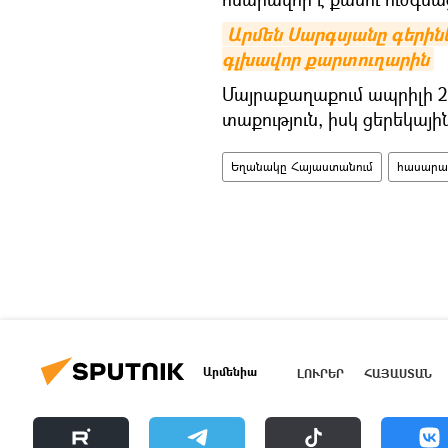
Արմեն Սարգսյանը գերինե
գլխավոր քարտուղարին
Մայրաքաղաքում ապրիլի 27
տաքություն, իսկ ցերեկայ
Եղանակը Հայաստանում
հասարակ
Արմենիա
ԼՈՒՐԵՐ
ՀԱՅԱՍՏԱՆ