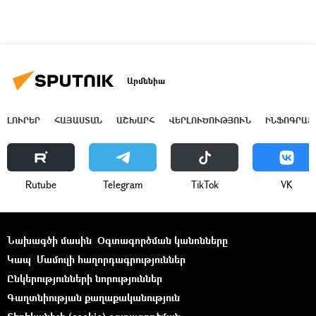
Արմենիա
ԼՈՒՐԵՐ
ՀԱՅԱՍՏԱՆ
ԱՇԽԱՐՀ
ՎԵՐԼՈՒԾՈՒԹՅՈՒՆ
ԻՆՖՈԳՐԱՖ
Rutube
Telegram
ТikТоk
VK
Նախագծի մասին
Օգտագործման կանոնները
Կապ
Մամուլի հաղորդագրություններ
Ընկերությունների նորություններ
Գաղտնիության քաղաքականություն