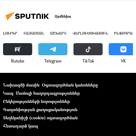
Արմենիա
ԼՈՒՐԵՐ
ՀԱՅԱՍՏԱՆ
ԱՇԽԱՐՀ
ՎԵՐԼՈՒԾՈՒԹՅՈՒՆ
ԻՆՖՈԳՐԱՖ
Rutube
Telegram
ТikТоk
VK
Նախագծի մասին
Օգտագործման կանոնները
Կապ
Մամուլի հաղորդագրություններ
Ընկերությունների նորություններ
Գաղտնիության քաղաքականություն
Տեղեկանիշի (cookie) օգտագործման
Հետադարձ կապ