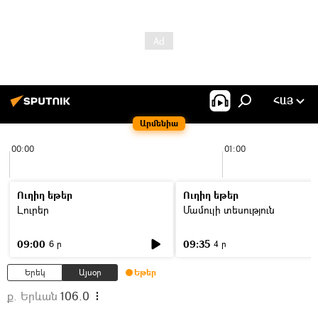
ՀԱՅ
Արմենիա
00:00
01:00
Ուղիղ եթեր
Ուղիղ եթեր
Լուրեր
Մամուլի տեսություն
09:00
09:35
6 ր
4 ր
Երեկ
Այսօր
Եթեր
ք. Երևան
106.0