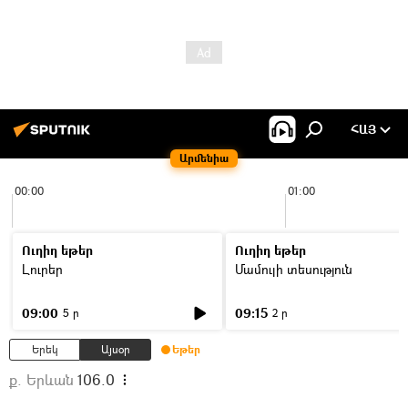
ՀԱՅ
Արմենիա
00:00
01:00
Ուղիղ եթեր
Ուղիղ եթեր
Լուրեր
Մամուլի տեսություն
09:00
09:15
5 ր
2 ր
Երեկ
Այսօր
Եթեր
ք. Երևան
106.0