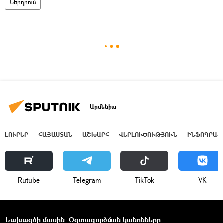
Ներդրում
Արմենիա
ԼՈՒՐԵՐ
ՀԱՅԱՍՏԱՆ
ԱՇԽԱՐՀ
ՎԵՐԼՈՒԾՈՒԹՅՈՒՆ
ԻՆՖՈԳՐԱՖ
Rutube
Telegram
ТikТоk
VK
Նախագծի մասին
Օգտագործման կանոնները