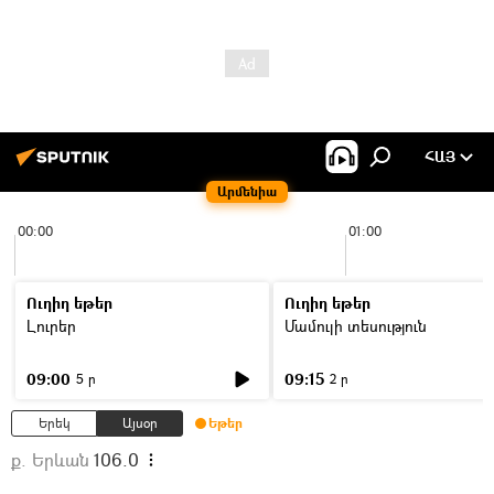
ՀԱՅ
Արմենիա
00:00
01:00
Ուղիղ եթեր
Ուղիղ եթեր
Լուրեր
Մամուլի տեսություն
09:00
09:15
5 ր
2 ր
Երեկ
Այսօր
Եթեր
ք. Երևան
106.0