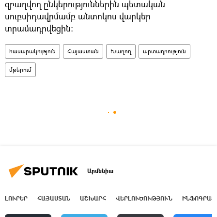
զբաղվող ընկերություններին պետական
սուբսիդավրմամբ անտոկոս վարկեր
տրամադրվեցին։
հասարակություն
Հայաստան
Խաղող
արտադրություն
մթերում
Արմենիա
ԼՈՒՐԵՐ
ՀԱՅԱՍՏԱՆ
ԱՇԽԱՐՀ
ՎԵՐԼՈՒԾՈՒԹՅՈՒՆ
ԻՆՖՈԳՐԱՖ