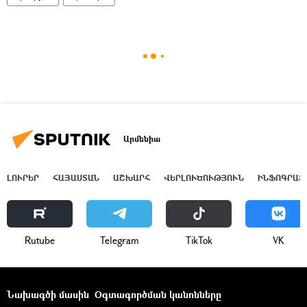
Արմենիա
ԼՈՒՐԵՐ
ՀԱՅԱՍՏԱՆ
ԱՇԽԱՐՀ
ՎԵՐԼՈՒԾՈՒԹՅՈՒՆ
ԻՆՖՈԳՐԱՖ
Rutube
Telegram
ТikТоk
VK
Նախագծի մասին
Օգտագործման կանոնները