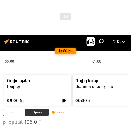
ՀԱՅ
Արմենիա
00:00
01:00
Ուղիղ եթեր
Ուղիղ եթեր
Լուրեր
Մամուլի տեսություն
09:00
09:30
5 ր
5 ր
Երեկ
Այսօր
Եթեր
ք. Երևան
106.0