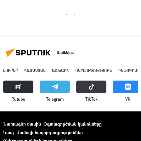
Արմենիա
ԼՈՒՐԵՐ
ՀԱՅԱՍՏԱՆ
ԱՇԽԱՐՀ
ՎԵՐԼՈՒԾՈՒԹՅՈՒՆ
ԻՆՖՈԳՐԱՖ
Rutube
Telegram
ТikТоk
VK
Նախագծի մասին
Օգտագործման կանոնները
Կապ
Մամուլի հաղորդագրություններ
Ընկերությունների նորություններ