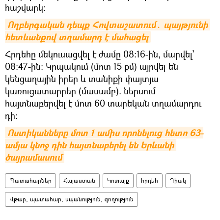
հաշվարկ։
Ողբերգական դեպք Հովտաշատում․ պայթյունի 
հետևանքով տղամարդ է մահացել
Հրդեհը մեկուսացվել է ժամը 08:16-ին, մարվել՝
08:47-ին: Կրպակում (մոտ 15 քմ) այրվել են
կենցաղային իրեր և տանիքի փայտյա
կառուցատարրեր (մասամբ). ներսում
հայտնաբերվել է մոտ 60 տարեկան տղամարդու
դի։
Ոստիկանները մոտ 1 ամիս որոնելուց հետո 63-
ամյա կնոջ դին հայտնաբերել են Երևանի 
ծայրամասում
Պատահարներ
Հայաստան
Կոտայք
հրդեհ
Դիակ
Վթար, պատահար, սպանություն, գողություն