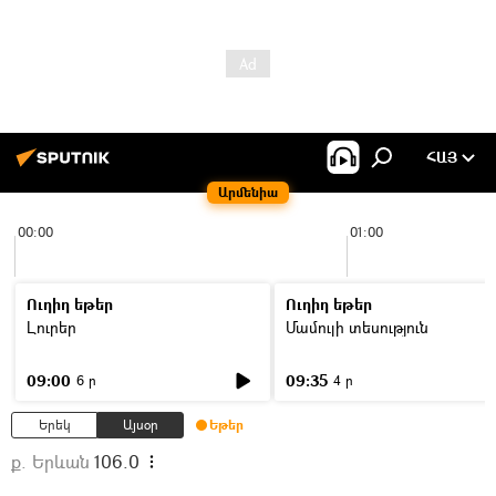
ՀԱՅ
Արմենիա
00:00
01:00
Ուղիղ եթեր
Ուղիղ եթեր
Լուրեր
Մամուլի տեսություն
09:00
09:35
6 ր
4 ր
Երեկ
Այսօր
Եթեր
ք. Երևան
106.0