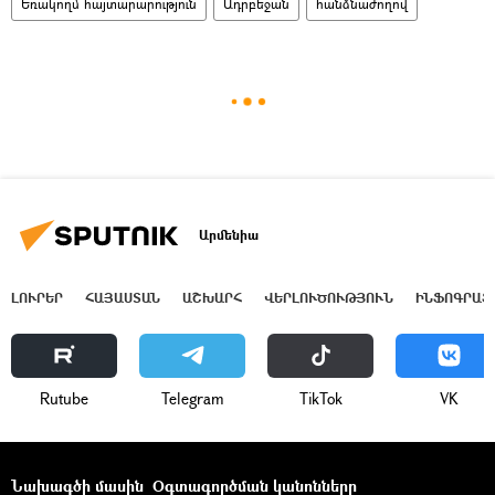
Եռակողմ հայտարարություն
Ադրբեջան
հանձնաժողով
Արմենիա
ԼՈՒՐԵՐ
ՀԱՅԱՍՏԱՆ
ԱՇԽԱՐՀ
ՎԵՐԼՈՒԾՈՒԹՅՈՒՆ
ԻՆՖՈԳՐԱՖ
Rutube
Telegram
ТikТоk
VK
Նախագծի մասին
Օգտագործման կանոնները