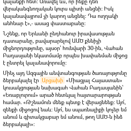
կալանքի հետ: Առավել ևս, որ ինքը դեռ
վերականգնողական կուրս պիտի անցնի: Իսկ
կալանավայրում չի կարող անցնել: Դա ուղղակի
անհնար է»,- ասաց փաստաբանը:
Նշենք, որ Երևանի ընդհանուր իրավասության
դատարանը, բավարարելով ԱԱԾ քննիչի
միջնորդությունը, այսօր՝ հունվարի 30-ին, Վահան
Բադասյանի նկատմամբ որպես խափանման միջոց
է ընտրել կալանավորումը:
Մինչ այդ Ազգային անվտանգության ծառայությունը
ձերբակալել էր
Արցախի
«Միացյալ Հայաստան»
կուսակցության նախագահ Վահան Բադասյանին՝
«Եռաբլուրում» արած հետևյալ հայտարարության
համար. «Թշնամուն մենք պետք է վերացնենք: Այո՛,
զենքի միջոցով նաև: Այո՛, ես սպառնալիքի կոչեր եմ
անում և գիտակցաբար եմ անում, թող ԱԱԾ-ն ինձ
ձերբակալի»։