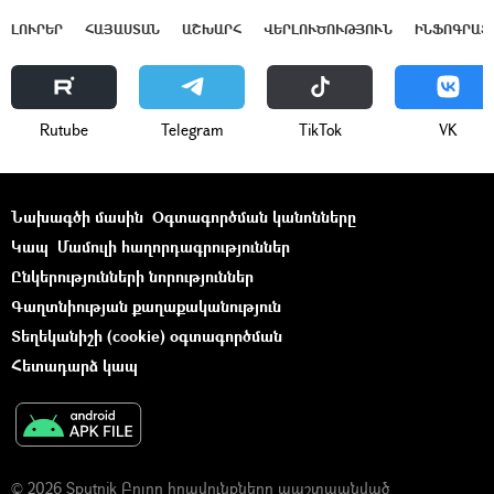
ԼՈՒՐԵՐ
ՀԱՅԱՍՏԱՆ
ԱՇԽԱՐՀ
ՎԵՐԼՈՒԾՈՒԹՅՈՒՆ
ԻՆՖՈԳՐԱՖ
Rutube
Telegram
ТikТоk
VK
Նախագծի մասին
Օգտագործման կանոնները
Կապ
Մամուլի հաղորդագրություններ
Ընկերությունների նորություններ
Գաղտնիության քաղաքականություն
Տեղեկանիշի (cookie) օգտագործման
Հետադարձ կապ
© 2026 Sputnik Բոլոր իրավունքները պաշտպանված