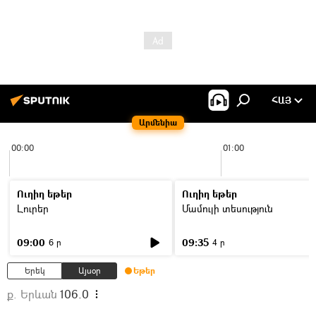
ՀԱՅ
Արմենիա
00:00
01:00
Ուղիղ եթեր
Ուղիղ եթեր
Լուրեր
Մամուլի տեսություն
09:00
09:35
6 ր
4 ր
Երեկ
Այսօր
Եթեր
ք. Երևան
106.0