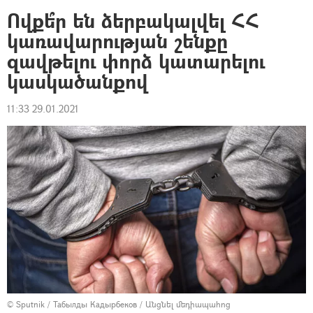
Ովքե՞ր են ձերբակալվել ՀՀ
կառավարության շենքը
զավթելու փորձ կատարելու
կասկածանքով
11:33 29.01.2021
© Sputnik / Табылды Кадырбеков
/
Անցնել մեդիապահոց