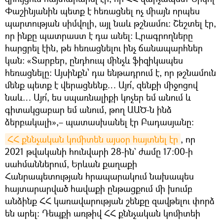
Փաշինյանին պետք է հեռացնել ոչ միայն որպես
պարտության սիմվոլի, այլ նաև թշնամու: Շեշտել էր,
որ ինքը պատրաստ է դա անել: Լրագրողները
հարցրել էին, թե հեռացնելու ինչ ճանապարհներ
կան։ «Տարբեր, ընդհուպ մինչև ֆիզիկապես
հեռացնելը: Այսինքն՝ դա ենթադրում է, որ թշնամուն
մենք պետք է վերացնենք… Այո՛, զենքի միջոցով
նաև… Այո՛, ես սպառնալիքի կոչեր եմ անում և
գիտակցաբար եմ անում, թող ԱԱԾ-ն ինձ
ձերբակալի»,– պատասխանել էր Բադասյանը:
ՀՀ քննչական կոմիտեն այսօր հայտնել էր
, որ
2021 թվականի հունվարի 28-ին` ժամը 17:00-ի
սահմաններում, Երևան քաղաքի
Հանրապետության հրապարակում նախապես
հայտարարված հավաքի ընթացքում մի խումբ
անձինք ՀՀ կառավարության շենքը զավթելու փորձ
են արել: Դեպքի առթիվ ՀՀ քննչական կոմիտեի