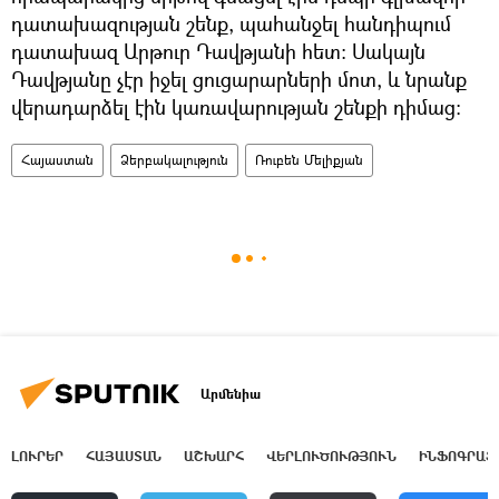
դատախազության շենք, պահանջել հանդիպում
դատախազ Արթուր Դավթյանի հետ։ Սակայն
Դավթյանը չէր իջել ցուցարարների մոտ, և նրանք
վերադարձել էին կառավարության շենքի դիմաց։
Հայաստան
Ձերբակալություն
Ռուբեն Մելիքյան
Արմենիա
ԼՈՒՐԵՐ
ՀԱՅԱՍՏԱՆ
ԱՇԽԱՐՀ
ՎԵՐԼՈՒԾՈՒԹՅՈՒՆ
ԻՆՖՈԳՐԱՖ