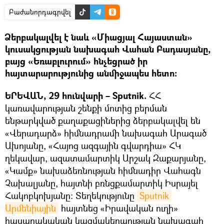
Բաժանորդագրվել
Ձերբակալվել է նաև «Միացյալ Հայաստան»
կուսակցության նախագահ Վահան Բադասյանը,
բայց «Եռաբլուրում» հնչեցրած իր
հայտարարությունից անմիջապես հետո։
ԵՐԵՎԱՆ, 29 հունվարի – Sputnik.
ՀՀ
կառավարության շենքի մոտից բերման
ենթարկված քաղաքացիներից ձերբակալվել են
«Վերադարձ» հիմնադրամի նախագահ Արագած
Ախոյանը, «Հայոց ազգային գվարդիա» ՀԿ
ղեկավար, ազատամարտիկ Արշակ Զաքարյանը,
«Կամք» նախաձեռնության հիմնադիր Վահագն
Չախալյանը, հայտնի բռնցքամարտիկ Իսրայել
Հակոբկոխյանը: Տեղեկությունը
Sputnik 
Արմենիային
հայտնեց «Իրավական ուղի»
հասարակական կազմակերպության նախագահ