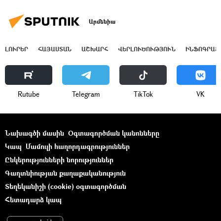
Արմենիա
ԼՈՒՐԵՐ
ՀԱՅԱՍՏԱՆ
ԱՇԽԱՐՀ
ՎԵՐԼՈՒԾՈՒԹՅՈՒՆ
ԻՆՖՈԳՐԱՖ
Rutube
Telegram
ТikТоk
VK
Նախագծի մասին
Օգտագործման կանոնները
Կապ
Մամուլի հաղորդագրություններ
Ընկերությունների նորություններ
Գաղտնիության քաղաքականություն
Տեղեկանիշի (cookie) օգտագործման
Հետադարձ կապ