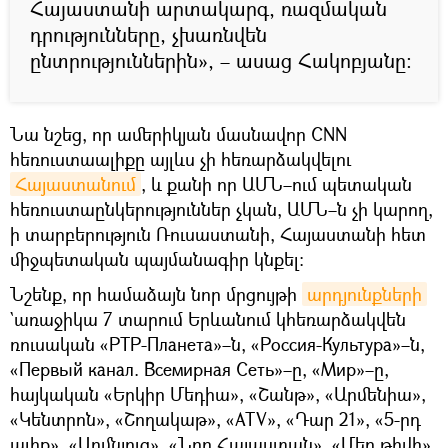
Հայաստանի արտակարգ, ռազմական
դրությունները, չխառնվեն
ընտրություններին», – ասաց Հակոբյանը։
Նա նշեց, որ ամերիկյան մասնավոր CNN
հեռուստաալիքը այլևս չի հեռարձակվելու
Հայաստանում
, և քանի որ ԱՄՆ–ում պետական
հեռուստաընկերություններ չկան, ԱՄՆ–ն չի կարող,
ի տարբերություն Ռուսաստանի, Հայաստանի հետ
միջպետական պայմանագիր կնքել։
Նշենք, որ համաձայն նոր մրցույթի
արդյունքների
`առաջիկա 7 տարում Երևանում կհեռարձակվեն
ռուսական «РТР-Планета»–ն, «Россия-Культура»–ն,
«Первый канал. Всемирная Сеть»–ը, «Мир»–ը,
հայկական «Երկիր Մեդիա», «Շանթ», «Արմենիա»,
«Կենտրոն», «Շողակաթ», «ATV», «Դար 21», «5-րդ
ալիք», «Արմնյուզ», «Նոր Հայաստան», «Մեր թիվի»,