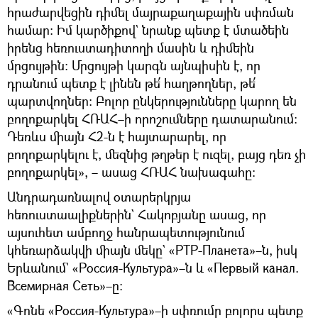
հրաժարվեցին դիմել մայրաքաղաքային սփռման
համար։ Իմ կարծիքով` նրանք պետք է մտածեին
իրենց հեռուստադիտողի մասին և դիմեին
մրցույթին։ Մրցույթի կարգն այնպիսին է, որ
դրանում պետք է լինեն թե՛ հաղթողներ, թե՛
պարտվողներ։ Բոլոր ընկերությունները կարող են
բողոքարկել ՀՌԱՀ–ի որոշումները դատարանում։
Դեռևս միայն Հ2-ն է հայտարարել, որ
բողոքարկելու է, մեզնից թղթեր է ուզել, բայց դեռ չի
բողոքարկել», – ասաց ՀՌԱՀ նախագահը։
Անդրադառնալով օտարերկրյա
հեռուստաալիքներին` Հակոբյանը ասաց, որ
այսուհետ ամբողջ հանրապետությունում
կհեռարձակվի միայն մեկը` «РТР-Планета»–ն, իսկ
Երևանում` «Россия-Культура»–ն և «Первый канал.
Всемирная Сеть»–ը։
«Գոնե «Россия-Культура»–ի սփռումը բոլորս պետք