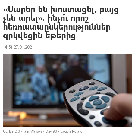
«Սարեր են խոստացել, բայց
չեն արել». ինչո՞ւ որոշ
հեռուստաընկերություններ
զրկվեցին եթերից
14:51 27.01.2021
CC BY 2.0
/
Iain Watson
/
Day 90 - Couch Potato