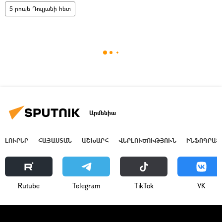
5 րոպե Դուլյանի հետ
Արմենիա
ԼՈՒՐԵՐ
ՀԱՅԱՍՏԱՆ
ԱՇԽԱՐՀ
ՎԵՐԼՈՒԾՈՒԹՅՈՒՆ
ԻՆՖՈԳՐԱՖ
Rutube
Telegram
ТikТоk
VK