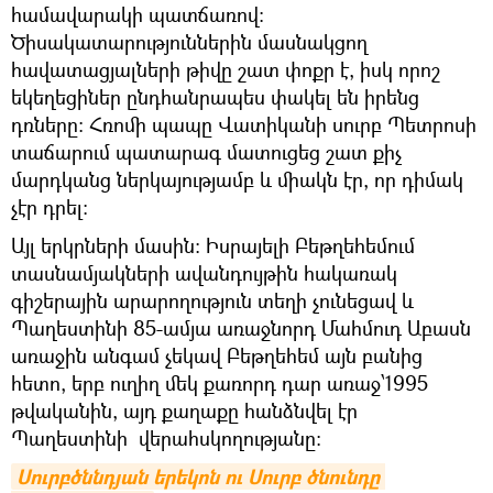
համավարակի պատճառով։
Ծիսակատարություններին մասնակցող
հավատացյալների թիվը շատ փոքր է, իսկ որոշ
եկեղեցիներ ընդհանրապես փակել են իրենց
դռները։ Հռոմի պապը Վատիկանի սուրբ Պետրոսի
տաճարում պատարագ մատուցեց շատ քիչ
մարդկանց ներկայությամբ և միակն էր, որ դիմակ
չէր դրել։
Այլ երկրների մասին։ Իսրայելի Բեթղեհեմում
տասնամյակների ավանդույթին հակառակ
գիշերային արարողություն տեղի չունեցավ և
Պաղեստինի 85-ամյա առաջնորդ Մահմուդ Աբասն
առաջին անգամ չեկավ Բեթղեհեմ այն բանից
հետո, երբ ուղիղ մեկ քառորդ դար առաջ՝1995
թվականին, այդ քաղաքը հանձնվել էր
Պաղեստինի վերահսկողությանը։
Սուրբծննդյան երեկոն ու Սուրբ ծնունդը 