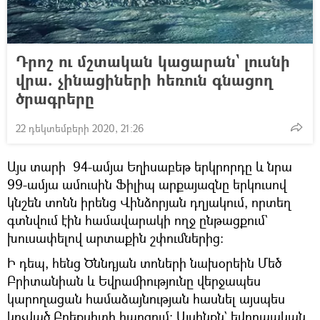
Դրոշ ու մշտական կացարան` լուսնի
վրա. չինացիների հեռուն գնացող
ծրագրերը
22 դեկտեմբերի 2020, 21:26
Այս տարի 94-ամյա Եղիսաբեթ երկրորդը և նրա
99-ամյա ամուսին Ֆիլիպ արքայազնը երկուսով
կնշեն տոնն իրենց Վինձորյան դղյակում, որտեղ
գտնվում էին համավարակի ողջ ընթացքում`
խուսափելով արտաքին շփումներից։
​Ի դեպ, հենց Ծննդյան տոների նախօրեին Մեծ
Բրիտանիան և Եվրամիությունը վերջապես
կարողացան համաձայնության հասնել այսպես
կոչված Բրեքսիտի հարցում։ Այսինքն` եվրոպական