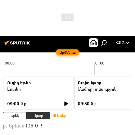
ՀԱՅ
Արմենիա
00:00
01:00
Ուղիղ եթեր
Ուղիղ եթեր
Լուրեր
Մամուլի տեսություն
09:00
09:30
5 ր
5 ր
Երեկ
Այսօր
Եթեր
ք. Երևան
106.0