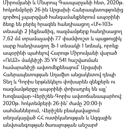
Միրումյանի և Մեսրոպ Գասպարյանի հետ, 2020թ.
հոկտեմբերի 26-ին Արցախի Հանրապետությունից
գործով չպարզված հանգամանքներում ապօրինի
ձեռք են բերել հրազեն հանդիսացող «ԱԿ-103»
տեսակի 2 ինքնաձիգ, ռազմամթերք հանդիսացող
7,62 մմ տրամաչափի 77 փամփուշտ և պայթուցիկ
սարք հանդիսացող Ֆ-1 տեսակի 1 նռնակ, որոնք
ապօրինի պահելով Հարութ Միրումյանի վարած
«ՈւԱԶ» մակնիշի 35 VV 541 հաշվառման
համարանիշի ավտոմեքենայում՝ Արցախի
Հանրապետության Աղավնո անցակետով դեպի
Տեղ և Գորիս երթևեկելու փոխարեն զենքերն ու
ռազմամթերքը ապօրինի փոխադրել են այլ`
Խոզնավար-Վերիշեն-Գորիս ավտոճանապարհով։
2020թ. հոկտեմբերի 26-ին՝ ժամը 20։00-ի
սահմաններում, Վերիշեն բնակավայրում
տեղակայված ՀՀ ոստիկանության և Ազգային
անվտանգության ծառայության անշարժ