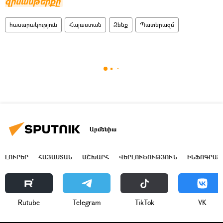
զինամթերքը
հասարակություն
Հայաստան
Զենք
Պատերազմ
Արմենիա
ԼՈՒՐԵՐ
ՀԱՅԱՍՏԱՆ
ԱՇԽԱՐՀ
ՎԵՐԼՈՒԾՈՒԹՅՈՒՆ
ԻՆՖՈԳՐԱՖ
Rutube
Telegram
ТikТоk
VK