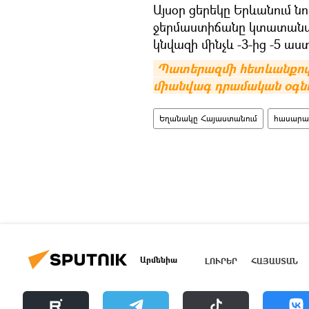
Այսօր ցերեկը Երևանում նո
ջերմաստիճանը կտատանվի -
կնվազի մինչև -3-ից -5 աս
Պատերազմի հետևանքով
միանվագ դրամական օգնո
Եղանակը Հայաստանում
հասարակ
Արմենիա
ԼՈՒՐԵՐ
ՀԱՅԱՍՏԱՆ