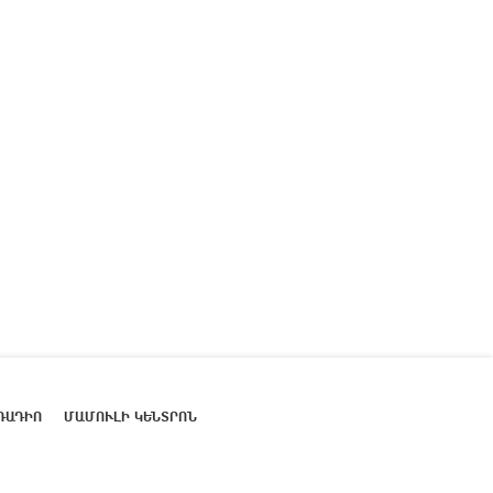
ՌԱԴԻՈ
ՄԱՄՈՒԼԻ ԿԵՆՏՐՈՆ