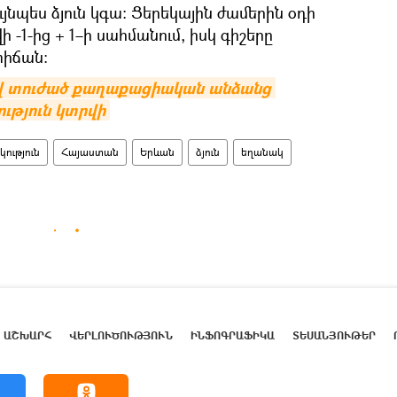
ւյնպես ձյուն կգա։ Ցերեկային ժամերին օդի
1-ից + 1–ի սահմանում, իսկ գիշերը
տիճան։
 տուժած քաղաքացիական անձանց 
ւթյուն կտրվի
ություն
Հայաստան
Երևան
ձյուն
եղանակ
ԱՇԽԱՐՀ
ՎԵՐԼՈՒԾՈՒԹՅՈՒՆ
ԻՆՖՈԳՐԱՖԻԿԱ
ՏԵՍԱՆՅՈՒԹԵՐ