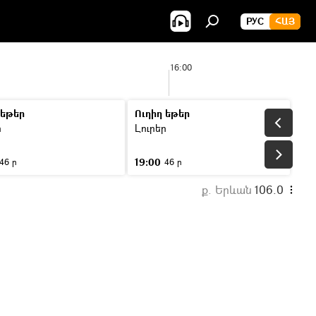
РУС
ՀԱՅ
16:00
 եթեր
Ուղիղ եթեր
ր
Լուրեր
19:00
46 ր
46 ր
ք. Երևան
106.0