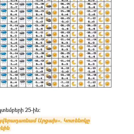
տեմբերի 25-ին։
 կվերադառնամ Արցախ». Կոտենոկը 
նին