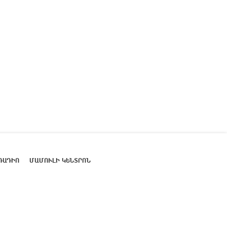
ՌԱԴԻՈ
ՄԱՄՈՒԼԻ ԿԵՆՏՐՈՆ