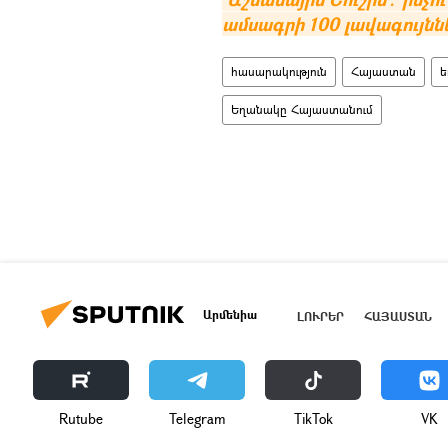
ամսագրի 100 լավագույնն
հասարակություն
Հայաստան
ե
Եղանակը Հայաստանում
Արմենիա
ԼՈՒՐԵՐ
ՀԱՅԱՍՏԱՆ
Rutube
Telegram
ТikТоk
VK