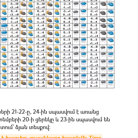
րի 21-22-ը, 24-ին սպասվում է առանց
եմբերի 20-ի ցերեկը և 23-ին սպասվում են
տում՝ ձյան տեսքով։
 է հայուհու լուսանկարը հայտնվել Time 