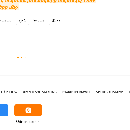
երի մեջ
ղանակ
ձյուն
Երևան
Մարզ
ԱՇԽԱՐՀ
ՎԵՐԼՈՒԾՈՒԹՅՈՒՆ
ԻՆՖՈԳՐԱՖԻԿԱ
ՏԵՍԱՆՅՈՒԹԵՐ
Odnoklassniki