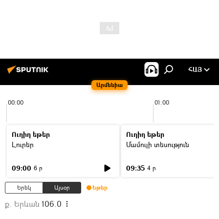
ՀԱՅ
Արմենիա
00:00
01:00
Ուղիղ եթեր
Ուղիղ եթեր
Լուրեր
Մամուլի տեսություն
09:00
09:35
6 ր
4 ր
Երեկ
Այսօր
Եթեր
ք. Երևան
106.0