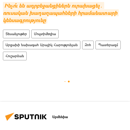
Ինչո՞ւ են ադրբեջանցիներն ուրախացել․ 
ռուսական խաղաղապահների հրամանատարի 
կենսագրությունը
Տեսանյութեր
Մուլտիմեդիա
Արցախի նախագահ Արայիկ Հարությունյան
Զոհ
Պատերազմ
Հուշարձան
Արմենիա