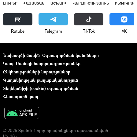
ԼՈՒՐԵՐ
ՀԱՅԱՍՏԱՆ
ԱՇԽԱՐՀ
ՎԵՐԼՈՒԾՈՒԹՅՈՒՆ
ԻՆՖՈԳՐԱՖ
Rutube
Telegram
ТikТоk
VK
Նախագծի մասին
Օգտագործման կանոնները
Կապ
Մամուլի հաղորդագրություններ
Ընկերությունների նորություններ
Գաղտնիության քաղաքականություն
Տեղեկանիշի (cookie) օգտագործման
Հետադարձ կապ
© 2026 Sputnik Բոլոր իրավունքները պաշտպանված
են. 18+