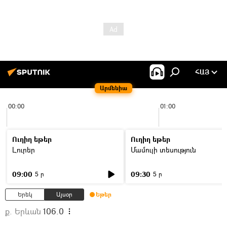
ՀԱՅ
Արմենիա
00:00
01:00
Ուղիղ եթեր
Ուղիղ եթեր
Լուրեր
Մամուլի տեսություն
09:00
09:30
5 ր
5 ր
Երեկ
Այսօր
Եթեր
ք. Երևան
106.0