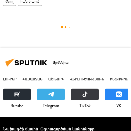
ծնող
հանդիպում
Արմենիա
ԼՈՒՐԵՐ
ՀԱՅԱՍՏԱՆ
ԱՇԽԱՐՀ
ՎԵՐԼՈՒԾՈՒԹՅՈՒՆ
ԻՆՖՈԳՐԱՖ
Rutube
Telegram
ТikТоk
VK
Նախագծի մասին
Օգտագործման կանոնները