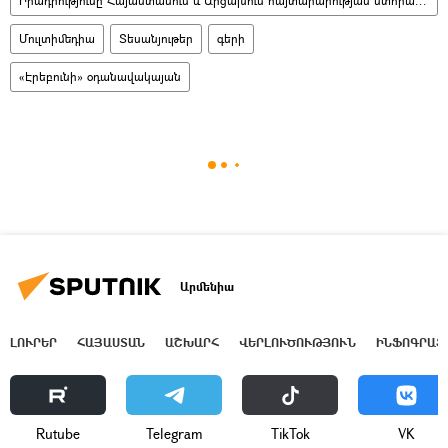
Իրադրությունը Հայաստանում և Արցախում հայտարարության ստորագրումից հետո
Մուլտիմեդիա
Տեսանյութեր
գերի
«Էրեբունի» օդանավակայան
Արմենիա
ԼՈՒՐԵՐ
ՀԱՅԱՍՏԱՆ
ԱՇԽԱՐՀ
ՎԵՐԼՈՒԾՈՒԹՅՈՒՆ
ԻՆՖՈԳՐԱՖ
Rutube
Telegram
ТikТоk
VK