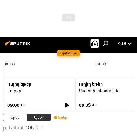
ՀԱՅ
Արմենիա
00:00
01:00
Ուղիղ եթեր
Ուղիղ եթեր
Լուրեր
Մամուլի տեսություն
09:00
09:35
6 ր
4 ր
Երեկ
Այսօր
Եթեր
ք. Երևան
106.0