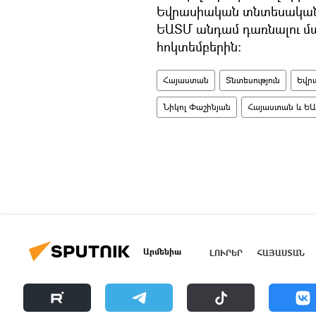
Եվրասիական տնտեսական 
ԵԱՏՄ անդամ դառնալու մ
հոկտեմբերին։
Հայաստան
Տնտեսություն
Եվր
Նիկոլ Փաշինյան
Հայաստան և Ե
Արմենիա
ԼՈՒՐԵՐ
ՀԱՅԱՍՏԱՆ