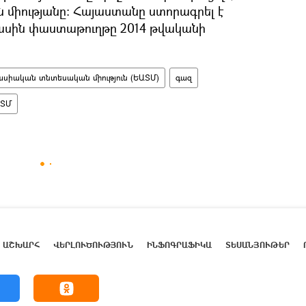
միությանը։ Հայաստանը ստորագրել է
ասին փաստաթուղթը 2014 թվականի
ասիական տնտեսական միություն (ԵԱՏՄ)
գազ
ԱՏՄ
ԱՇԽԱՐՀ
ՎԵՐԼՈՒԾՈՒԹՅՈՒՆ
ԻՆՖՈԳՐԱՖԻԿԱ
ՏԵՍԱՆՅՈՒԹԵՐ