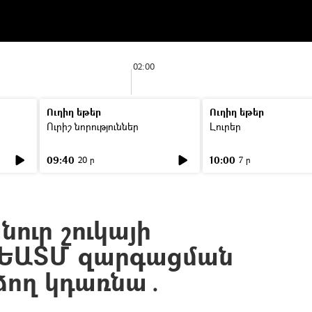
02:00
Ուղիղ եթեր
Ուղիղ եթեր
Ուրիշ նորություններ
Լուրեր
09:40
10:00
20 ր
7 ր
ուր շուկայի
 ԵԱՏՄ զարգացման
ձող կդառնա․