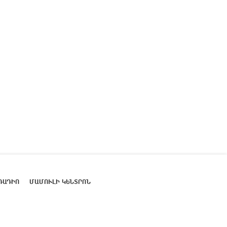
ՌԱԴԻՈ
ՄԱՄՈՒԼԻ ԿԵՆՏՐՈՆ