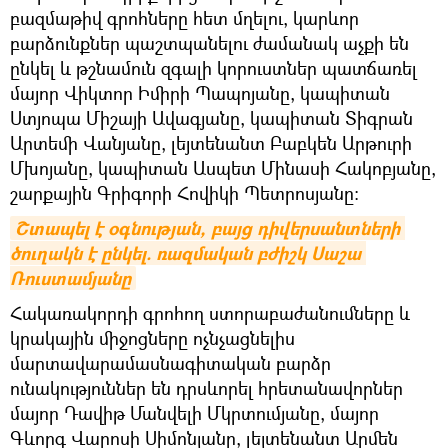
բազմաթիվ գրոհները հետ մղելու, կարևոր
բարձունքներ պաշտպանելու ժամանակ աչքի են
ընկել և թշնամուն զգալի կորուստներ պատճառել
մայոր Վիկտոր Իմիրի Պապոյանը, կապիտան
Ստյոպա Միշայի Ավագյանը, կապիտան Տիգրան
Արտեմի Վանյանը, լեյտենանտ Բաբկեն Արթուրի
Մխոյանը, կապիտան Ասպետ Մինասի Հակոբյանը,
շարքային Գրիգորի Հովիկի Պետրոսյանը:
Շտապել է օգնության, բայց դիվերսանտների 
ծուղակն է ընկել. ռազմական բժիշկ Սաշա 
Ռուստամյանը
Հակառակորդի գրոհող ստորաբաժանումները և
կրակային միջոցները ոչնչացնելիս
մարտավարամասնագիտական բարձր
ունակություններ են դրսևորել հրետանավորներ
մայոր Դավիթ Մանվելի Մկրտումյանը, մայոր
Գևորգ Վարոսի Սիմոնյանը, լեյտենանտ Արմեն