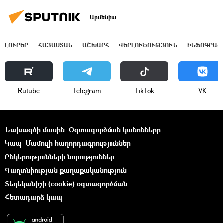
Արմենիա
ԼՈՒՐԵՐ
ՀԱՅԱՍՏԱՆ
ԱՇԽԱՐՀ
ՎԵՐԼՈՒԾՈՒԹՅՈՒՆ
ԻՆՖՈԳՐԱՖ
Rutube
Telegram
ТikТоk
VK
Նախագծի մասին
Օգտագործման կանոնները
Կապ
Մամուլի հաղորդագրություններ
Ընկերությունների նորություններ
Գաղտնիության քաղաքականություն
Տեղեկանիշի (cookie) օգտագործման
Հետադարձ կապ