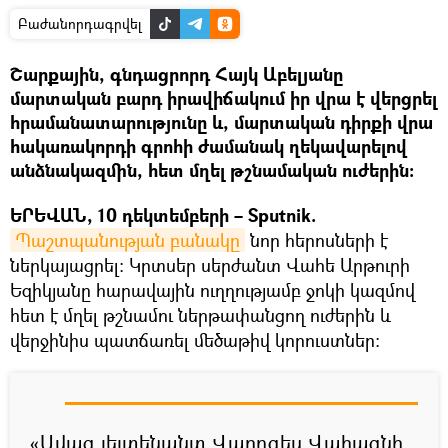
Բաժանորդագրվել
Շարքային, գնդացրորդ Հայկ Աբելյանը
մարտական բարդ իրավիճակում իր վրա է վերցրել
հրամանատարությունը և, մարտական դիրքի վրա
հակառակորդի գրոհի ժամանակ ղեկավարելով
անձնակազմին, հետ մղել թշնամական ուժերին:
ԵՐԵՎԱՆ, 10 դեկտեմբերի – Sputnik.
Պաշտպանության բանակը
նոր հերոսների է
ներկայացրել։ Կրտսեր սերժանտ Վահե Արթուրի
Եզիկյանը հարավային ուղղությամբ ջոկի կազմով
հետ է մղել թշնամու ներթափանցող ուժերին և
վերջինիս պատճառել մեծաթիվ կորուստներ:
«Ավագ լեյտենանտ Վարդգես Վահագնի