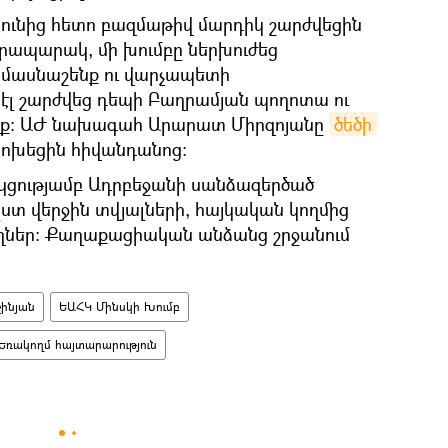
ունից հետո բազմաթիվ մարդիկ շարժվեցին
րապարակ, մի խումբը ներխուժեց
 մասնաշենք ու վարչապետի
էլ շարժվեց դեպի Բաղրամյան պողոտա ու
ենք։ ԱԺ նախագահ Արարատ Միրզոյանը
ծեծի 
փոխեցին հիվանդանոց։
ակցությամբ Ադրբեջանի սանձազերծած
ստ վերջին տվյալների, հայկական կողմից
յողներ։ Քաղաքացիական անձանց շրջանում
շինյան
ԵԱՀԿ Մինսկի Խումբ
Եռակողմ հայտարարություն