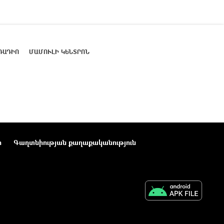
ՌԱԴԻՈ
ՄԱՄՈՒԼԻ ԿԵՆՏՐՈՆ
ր
Գաղտնիության քաղաքականություն