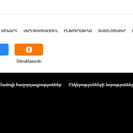
ԱՇԽԱՐՀ
ՎԵՐԼՈՒԾՈՒԹՅՈՒՆ
ԻՆՖՈԳՐԱՖԻԿԱ
ՏԵՍԱՆՅՈՒԹԵՐ
Odnoklassniki
Մամուլի հաղորդագրություններ
Ընկերությունների նորություննե