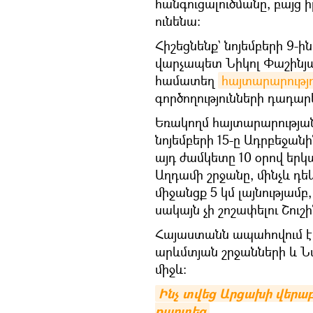
հանգուցալուծմանը, բայց 
ունենա։
Հիշեցնենք` նոյեմբերի 9-
վարչապետ Նիկոլ Փաշինյ
համատեղ
հայտարարությո
գործողությունների դադար
Եռակողմ հայտարարության 
նոյեմբերի 15-ը Ադրբեջանի
այդ ժամկետը 10 օրով երկա
Աղդամի շրջանը, մինչև դեկ
միջանցք 5 կմ լայնությամ
սակայն չի շոշափելու Շուշի
Հայաստանն ապահովում է
արևմտյան շրջանների և 
միջև։
Ինչ տվեց Արցախի վերաբե
քարտեզ