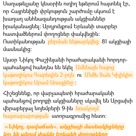
Սաղաթելյանը կեսօրին ուղիղ եթերում հայտնել էր,
որ Հայրենիքի փրկություն շարժումը սկսում է
խաղաղ անհնազանդության ակցիաններ
իրականացնել։ Արդյունքում Երևանի տարբեր
հատվածներում փողոցներ փակվեցին։
Ոստիկանության
բերման ենթարկվեց
81 ակցիայի
մասնակից։
Այսօր Նիկոլ Փաշինյանի հրաժարականի հորդոր-
պահանջով հանդես են եկել
Ամենայն հայոց 
կաթողիկոս Գարեգին 2-րդն
ու
Մեծն Տան Կիլիկիո 
կաթողիկոս Արամ Առաջինը
։
Հիշեցնենք, որ վարչապետի հրաժարականի
պահանջով բողոքի ակցիաները սկսվել են Արցախի
վերաբերյալ նոյեմբերի 9-ին
եռակողմ 
հայտարարության
ստորագրումից հետո։
«Նիկոլ, դավաճան». ակցիայի մասնակիցները 
կոչ են անում փակել Երևանի փողոցները