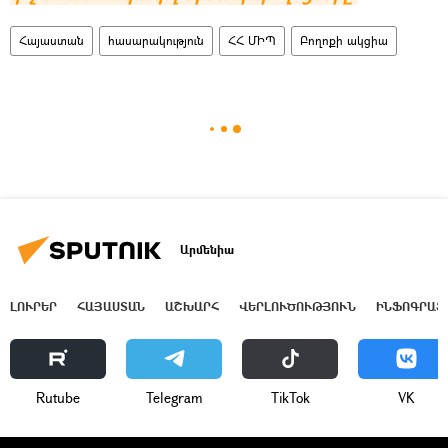
Հայաստան
հասարակություն
ՀՀ ՄԻՊ
Բողոքի ակցիա
Արմենիա
ԼՈՒՐԵՐ
ՀԱՅԱՍՏԱՆ
ԱՇԽԱՐՀ
ՎԵՐԼՈՒԾՈՒԹՅՈՒՆ
ԻՆՖՈԳՐԱՖ
Rutube
Telegram
ТikТоk
VK