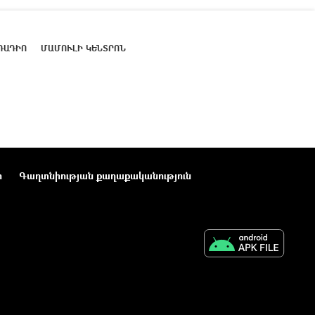
ՌԱԴԻՈ
ՄԱՄՈՒԼԻ ԿԵՆՏՐՈՆ
ր
Գաղտնիության քաղաքականություն