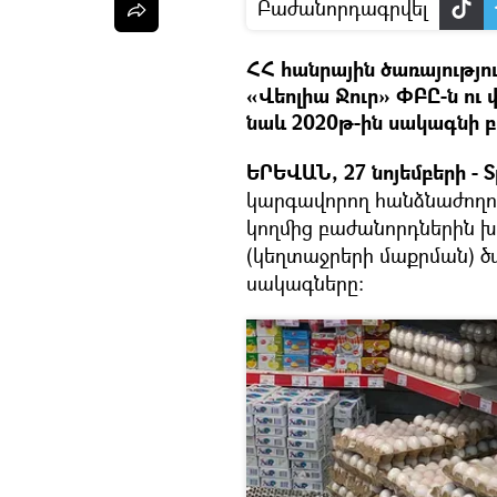
Բաժանորդագրվել
ՀՀ հանրային ծառայությո
«Վեոլիա Ջուր» ՓԲԸ-ն ու
նաև 2020թ-ին սակագնի բ
ԵՐԵՎԱՆ, 27 նոյեմբերի - S
կարգավորող հանձնաժողով
կողմից բաժանորդներին 
(կեղտաջրերի մաքրման) ծ
սակագները: