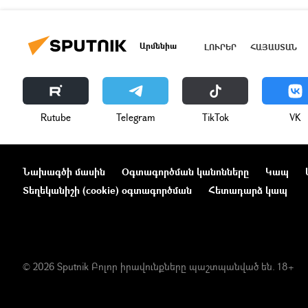
Արմենիա
ԼՈՒՐԵՐ
ՀԱՅԱՍՏԱՆ
Rutube
Telegram
ТikТоk
VK
Նախագծի մասին
Օգտագործման կանոնները
Կապ
Տեղեկանիշի (cookie) օգտագործման
Հետադարձ կապ
© 2026 Sputnik Բոլոր իրավունքները պաշտպանված են. 18+