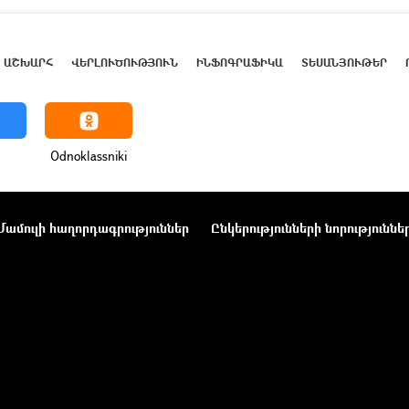
ԱՇԽԱՐՀ
ՎԵՐԼՈՒԾՈՒԹՅՈՒՆ
ԻՆՖՈԳՐԱՖԻԿԱ
ՏԵՍԱՆՅՈՒԹԵՐ
Odnoklassniki
Մամուլի հաղորդագրություններ
Ընկերությունների նորություննե