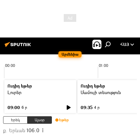
ՀԱՅ
Արմենիա
00:00
01:00
Ուղիղ եթեր
Ուղիղ եթեր
Լուրեր
Մամուլի տեսություն
09:00
09:35
6 ր
4 ր
Երեկ
Այսօր
Եթեր
ք. Երևան
106.0