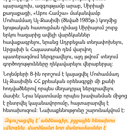
պարագլուխ, ազգությամբ արաբ, Սիրիայի
քաղաքացի, «Աբու Համշա» մականվամբ
Մուհամմադ Ալ-Ջասիմի (ծնված 1985թ.) կողմից
նյութական հատուցման դիմաց Սիրիայում շուրջ
երկու հազարից ավելի վարձկաններ
հավաքագրելու, նրանց Ադրբեջան տեղափոխելու,
Արցախի և Հայաստանի դեմ վարվող
պատերազմում ներգրավելու, այդ թվում՝ տեղում
գործողությունները ղեկավարելու վերաբերյալ:
Նոյեմբերի 8-ին որոշում է կայացվել Մուհամմադ
Ալ-Ջասիմին ՀՀ քրեական օրենսգրքի մի քանի
հոդվածներով որպես մեղադրյալ ներգրավելու
մասին: Նրա նկատմամբ որպես խափանման միջոց
է ընտրվել կալանավորումը, հայտարարվել է
հետախուզում: Նախաքննությունը շարունակվում է:
Զգուշացվել է` անձնագիր, բջջային հեռախոս 
չվերցնել. վարձկանը նոր մանրամասներ է 