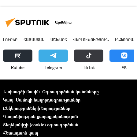
Արմենիա
ԼՈՒՐԵՐ
ՀԱՅԱՍՏԱՆ
ԱՇԽԱՐՀ
ՎԵՐԼՈՒԾՈՒԹՅՈՒՆ
ԻՆՖՈԳՐԱՖ
Rutube
Telegram
ТikТоk
VK
Նախագծի մասին
Օգտագործման կանոնները
Կապ
Մամուլի հաղորդագրություններ
Ընկերությունների նորություններ
Գաղտնիության քաղաքականություն
Տեղեկանիշի (cookie) օգտագործման
Հետադարձ կապ