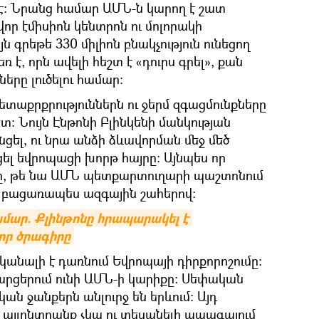
ն է։ Նրանց համար ԱՄՆ-ն կարող է շատ
վոր էմիսիոն կենտրոն ու մոլորակի
 գրեթե 330 միլիոն բնակչություն ունեցող
 է, որն ավելի հեշտ է «դուրս գրել», քան
երը լուծելու համար։
տաքրքրություններն ու ջերմ զգացմունքները
տ։ Նույն Էնթոնի Բլինկենի մանկության
նցել, ու նրա անձի ձևավորման մեջ մեծ
ցել եվրոպացի խորթ հայրը։ Այնպես որ
ը, թե նա ԱՄՆ պետքարտուղարի պաշտոնում
ւ բացառապես ազգային շահերով։
մար. Քլինթոնը հրապարակել է 
որ ծրագիրը
անալի է դառնում Եվրոպայի դիրքորոշումը։
րցերում ունի ԱՄՆ-ի կարիքը։ Սեփական
ան ջանքերն անլուրջ են երևում։ Այդ
այլընտրանք չկա ու տեսանելի ապագայում