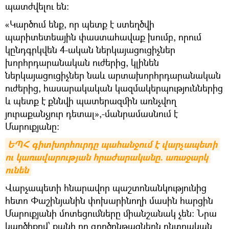
պատժվելու են։
«Կարծում ենք, որ պետք է ստեղծվի
պարիտետեային փաստահավաք խումբ, որում
կընդգրկվեն 4-ական ներկայացուցիչներ
խորհրդարանական ուժերից, կլինեն
ներկայացուցիչներ նաև արտախորհրդարանական
ուժերից, հասարակական կազմակերպություններից
և պետք է քննվի պատերազմին առնչվող
յուրաքանչյուր դետալ»,-մանրամասնում է
Մարուքյանը։
ԵՊՀ գիտխորհուրդը պահանջում է վարչապետի 
ու կառավարության հրաժարականը. առաջարկ 
ունեն
Վարչապետի հնարավոր պաշտոնանկությունից
հետո Փաշինյանին փոխարինողի մասին հարցին
Մարուքյանի մոտեցումները միանշանակ չեն։ Նրա
կարծիքով՝ քանի որ գործընթացներն ընտրական