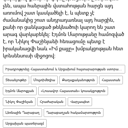
չեն, ապա հանրային վստահության հարցն այդ
առումով շատ կասկածելի է, և պետք չէ
ժամանակից շուտ անդրադառնալ այդ հարցին,
քանի որ ցանկացած թեկնածուի կարող են շատ
արագ վարկաբեկել։ Էդմոն Մարությանը համոզված
է, որ Նիկոլ Փաշինյանի հեռացումը պետք է
իրականացվի նաև «Իմ քայլը» խմբակցության հետ
կոնսենսուսի միջոցով։
Իրադրությունը Հայաստանում և Արցախում հայտարարության ստորագրումից հետո
Տեսանյութեր
Մուլտիմեդիա
Քաղաքականություն
Հայաստան
Էդմոն Մարուքյան
«Լուսավոր Հայաստան» կուսակցություն
Նիկոլ Փաշինյան
Հրաժարական
Վարչապետ
Լեռնային Ղարաբաղ
Ղարաբաղյան հակամարտություն
Արցախյան պատերազմ