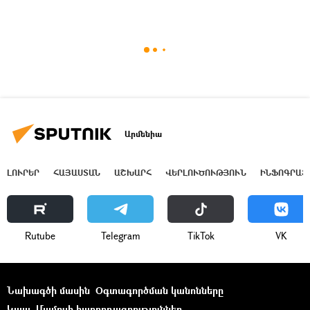
Արմենիա
ԼՈՒՐԵՐ
ՀԱՅԱՍՏԱՆ
ԱՇԽԱՐՀ
ՎԵՐԼՈՒԾՈՒԹՅՈՒՆ
ԻՆՖՈԳՐԱՖ
Rutube
Telegram
ТikТоk
VK
Նախագծի մասին
Օգտագործման կանոնները
Կապ
Մամուլի հաղորդագրություններ