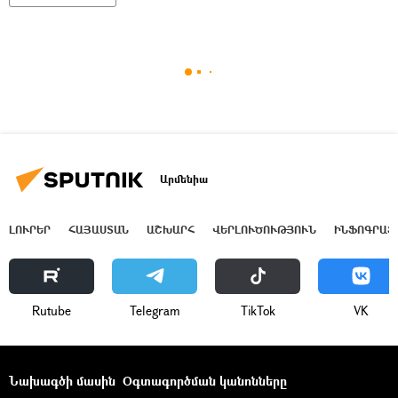
Արմենիա
ԼՈՒՐԵՐ
ՀԱՅԱՍՏԱՆ
ԱՇԽԱՐՀ
ՎԵՐԼՈՒԾՈՒԹՅՈՒՆ
ԻՆՖՈԳՐԱՖ
Rutube
Telegram
ТikТоk
VK
Նախագծի մասին
Օգտագործման կանոնները