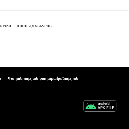
ՌԱԴԻՈ
ՄԱՄՈՒԼԻ ԿԵՆՏՐՈՆ
ր
Գաղտնիության քաղաքականություն