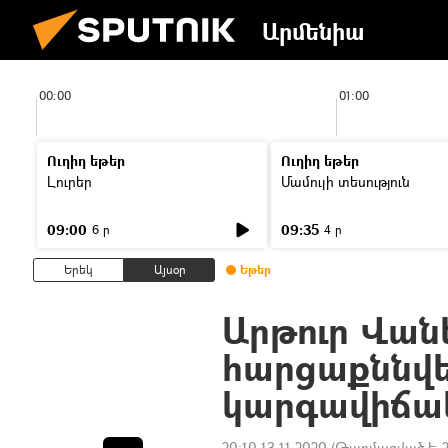
Արմենիա
00:00
01:00
Ուղիղ եթեր
Ուղիղ եթեր
Լուրեր
Մամուլի տեսություն
09:00
09:35
6 ր
4 ր
Երեկ
Այսօր
Եթեր
Արթուր Վան
հարցաքննվե
կարգավիճա
20:10 13.11.2020
(Թարմացված է: