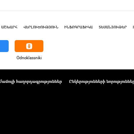
ԱՇԽԱՐՀ
ՎԵՐԼՈՒԾՈՒԹՅՈՒՆ
ԻՆՖՈԳՐԱՖԻԿԱ
ՏԵՍԱՆՅՈՒԹԵՐ
Odnoklassniki
Մամուլի հաղորդագրություններ
Ընկերությունների նորություննե