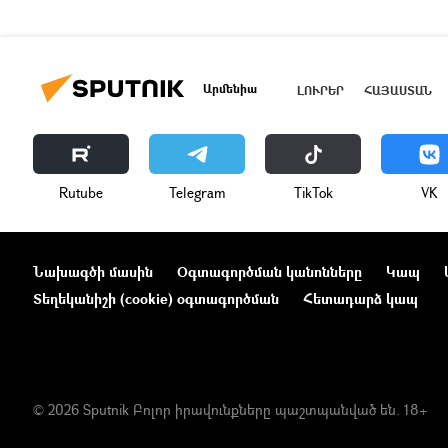
Արմենիա
ԼՈՒՐԵՐ
ՀԱՅԱՍՏԱՆ
Rutube
Telegram
ТikТоk
VK
Նախագծի մասին
Օգտագործման կանոնները
Կապ
Տեղեկանիշի (cookie) օգտագործման
Հետադարձ կապ
© 2026 Sputnik Բոլոր իրավունքները պաշտպանված են. 18+