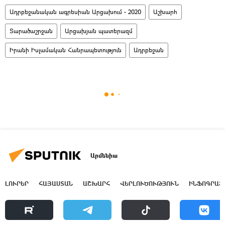
Ադրբեջանական ագրեսիան Արցախում - 2020
Աշխարհ
Տարածաշրջան
Արցախյան պատերազմ
Իրանի Իսլամական Հանրապետություն
Ադրբեջան
Արմենիա
ԼՈՒՐԵՐ
ՀԱՅԱՍՏԱՆ
ԱՇԽԱՐՀ
ՎԵՐԼՈՒԾՈՒԹՅՈՒՆ
ԻՆՖՈԳՐԱՖ