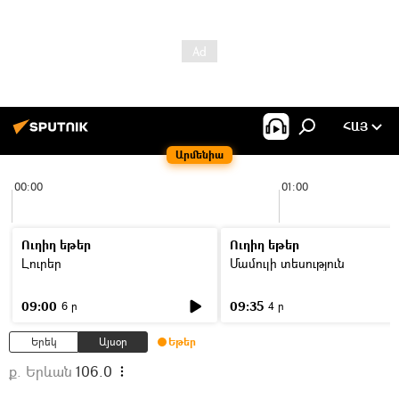
ՀԱՅ
Արմենիա
00:00
01:00
Ուղիղ եթեր
Ուղիղ եթեր
Լուրեր
Մամուլի տեսություն
09:00
09:35
6 ր
4 ր
Երեկ
Այսօր
Եթեր
ք. Երևան
106.0