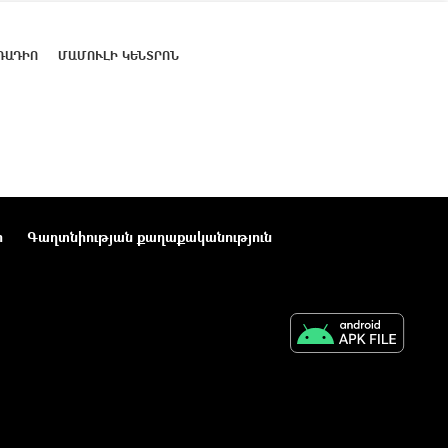
ՌԱԴԻՈ
ՄԱՄՈՒԼԻ ԿԵՆՏՐՈՆ
ր
Գաղտնիության քաղաքականություն