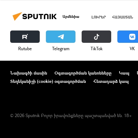
Արմենիա
ԼՈՒՐԵՐ
ՀԱՅԱՍՏԱՆ
Rutube
Telegram
ТikТоk
VK
Նախագծի մասին
Օգտագործման կանոնները
Կապ
Տեղեկանիշի (cookie) օգտագործման
Հետադարձ կապ
© 2026 Sputnik Բոլոր իրավունքները պաշտպանված են. 18+