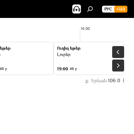
РУС
ՀԱՅ
16:00
 եթեր
Ուղիղ եթեր
ր
Լուրեր
19:00
46 ր
46 ր
ք. Երևան
106.0