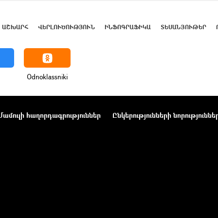
ԱՇԽԱՐՀ
ՎԵՐԼՈՒԾՈՒԹՅՈՒՆ
ԻՆՖՈԳՐԱՖԻԿԱ
ՏԵՍԱՆՅՈՒԹԵՐ
Odnoklassniki
Մամուլի հաղորդագրություններ
Ընկերությունների նորություննե