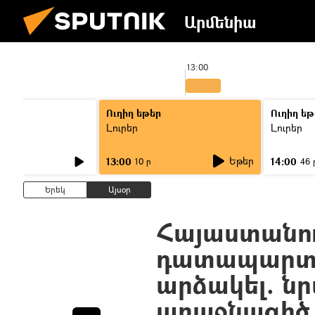
Արմենիա
13:00
Ուղիղ եթեր
Ուղիղ եթ
Լուրեր
Լուրեր
Եթեր
13:00
14:00
10 ր
46 
Երեկ
Այսօր
Հայաստանու
դատապարտյ
արձակել. նր
առաջնագիծ