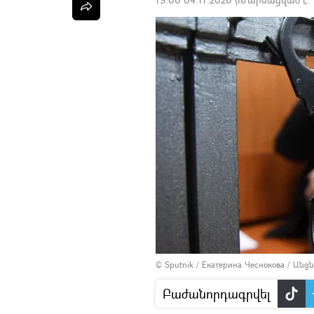
© Sputnik / Екатерина Чеснокова
/
Անցն
Բաժանորդագրվել