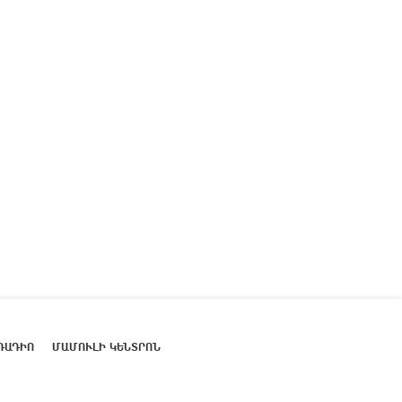
ՌԱԴԻՈ
ՄԱՄՈՒԼԻ ԿԵՆՏՐՈՆ