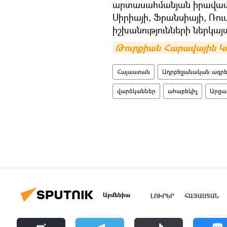
արտասահմանյան իրավապա
Սիրիայի, Ֆրանսիայի, Ռու
իշխանությունների ներկայա
Թուրքիան Հարավային Կով
Հայաստան
Ադրբեջանական ագրես
վարձկաններ
ահաբեկիչ
Արցա
Արմենիա
ԼՈՒՐԵՐ
ՀԱՅԱՍՏԱՆ