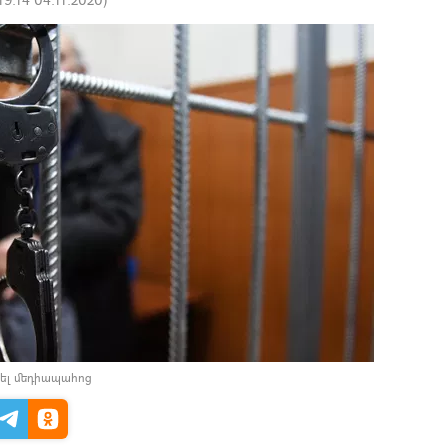
ել մեդիապահոց