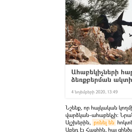
Ահաբեկիչների հա
ձեռքբերման ակտիվ
4 նոյեմբերի 2020, 13:49
Նշենք, որ հայկական կողմ
վարձկան–ահաբեկչի։ Նրա
Ալշխերին,
բռնել են
հոկտե
Աբեդ Էլ Հաջիին, հայ զին