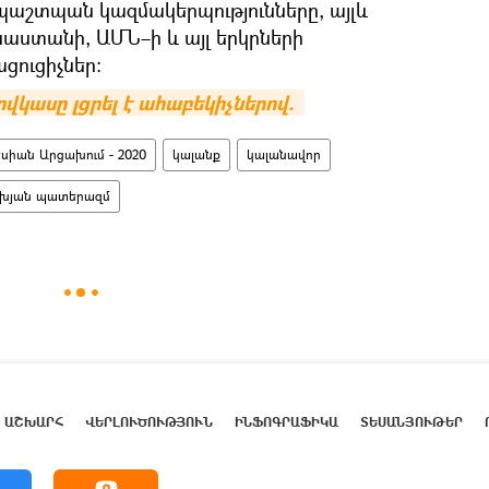
շտպան կազմակերպությունները, այլև
սաստանի, ԱՄՆ–ի և այլ երկրների
ցուցիչներ։
կասը լցրել է ահաբեկիչներով. 
իան Արցախում - 2020
կալանք
կալանավոր
խյան պատերազմ
ԱՇԽԱՐՀ
ՎԵՐԼՈՒԾՈՒԹՅՈՒՆ
ԻՆՖՈԳՐԱՖԻԿԱ
ՏԵՍԱՆՅՈՒԹԵՐ