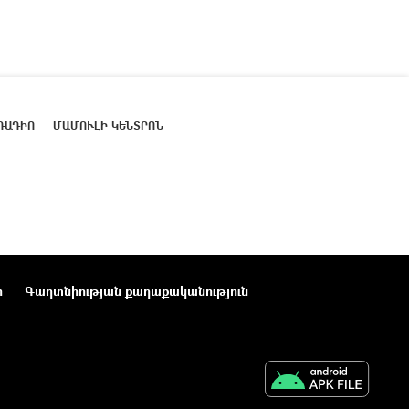
ՌԱԴԻՈ
ՄԱՄՈՒԼԻ ԿԵՆՏՐՈՆ
ր
Գաղտնիության քաղաքականություն