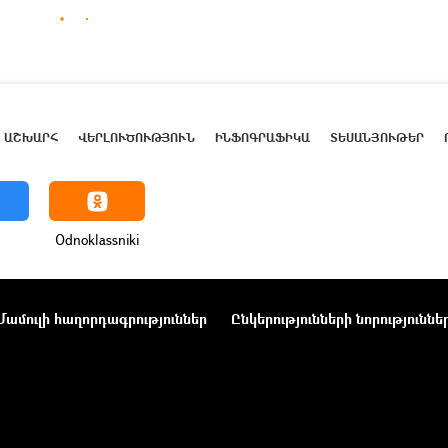
ԱՇԽԱՐՀ
ՎԵՐԼՈՒԾՈՒԹՅՈՒՆ
ԻՆՖՈԳՐԱՖԻԿԱ
ՏԵՍԱՆՅՈՒԹԵՐ
Odnoklassniki
Մամուլի հաղորդագրություններ
Ընկերությունների նորություննե