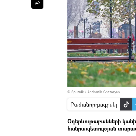
© Sputnik / Andranik Ghazaryan
Բաժանորդագրվել
Օդերևութաբանների կանխ
հանրապետության տարածք