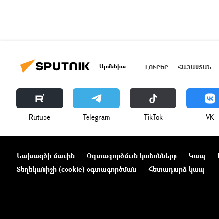
Արմենիա
ԼՈՒՐԵՐ
ՀԱՅԱՍՏԱՆ
Rutube
Telegram
ТikТоk
VK
Նախագծի մասին
Օգտագործման կանոնները
Կապ
Տեղեկանիշի (cookie) օգտագործման
Հետադարձ կապ